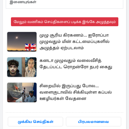
இணையுங்கள்
மேலும் வணிகம் செய்திகளைப் படிக்க இங்கே அழுத்தவும்
முழு சூரிய கிரகணம்... ஐரோப்பா
முழுவதும் மின் கட்டமைப்புகளில்
அழுத்தம் ஏற்படலாம்
கனடா முழுவதும் வலைவீசித்
தேடப்பட்ட ரொறன்ரோ நபர் கைது
சிறையில் இருப்பது போல...
வளைகுடாவில் சிக்கியுள்ள கப்பல்
ஊழியர்கள் வேதனை
முக்கிய செய்திகள்
பிரபலமானவை