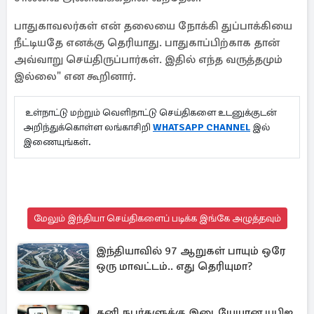
பாதுகாவலர்கள் என் தலையை நோக்கி துப்பாக்கியை
நீட்டியதே எனக்கு தெரியாது. பாதுகாப்பிற்காக தான்
அவ்வாறு செய்திருப்பார்கள். இதில் எந்த வருத்தமும்
இல்லை" என கூறினார்.
உள்நாட்டு மற்றும் வெளிநாட்டு செய்திகளை உடனுக்குடன்
அறிந்துக்கொள்ள லங்காசிறி
WHATSAPP CHANNEL
இல்
இணையுங்கள்.
மேலும் இந்தியா செய்திகளைப் படிக்க இங்கே அழுத்தவும்
இந்தியாவில் 97 ஆறுகள் பாயும் ஒரே
ஒரு மாவட்டம்.. எது தெரியுமா?
தனி நபர்களுக்கு இடையேயான யுபிஐ