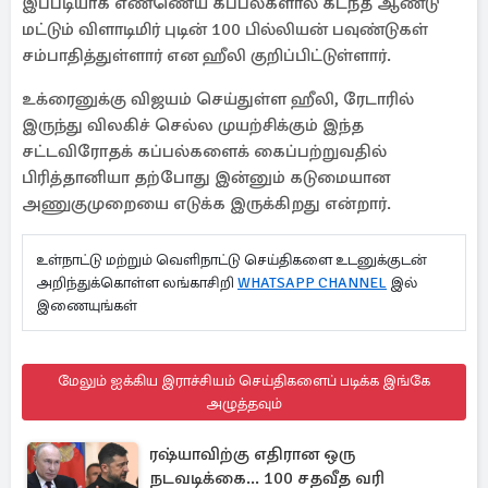
இப்படியாக எண்ணெய் கப்பல்களால் கடந்த ஆண்டு
மட்டும் விளாடிமிர் புடின் 100 பில்லியன் பவுண்டுகள்
சம்பாதித்துள்ளார் என ஹீலி குறிப்பிட்டுள்ளார்.
உக்ரைனுக்கு விஜயம் செய்துள்ள ஹீலி, ரேடாரில்
இருந்து விலகிச் செல்ல முயற்சிக்கும் இந்த
சட்டவிரோதக் கப்பல்களைக் கைப்பற்றுவதில்
பிரித்தானியா தற்போது இன்னும் கடுமையான
அணுகுமுறையை எடுக்க இருக்கிறது என்றார்.
உள்நாட்டு மற்றும் வெளிநாட்டு செய்திகளை உடனுக்குடன்
அறிந்துக்கொள்ள லங்காசிறி
WHATSAPP CHANNEL
இல்
இணையுங்கள்
மேலும் ஐக்கிய இராச்சியம் செய்திகளைப் படிக்க இங்கே
அழுத்தவும்
ரஷ்யாவிற்கு எதிரான ஒரு
நடவடிக்கை... 100 சதவீத வரி