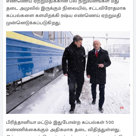
எண்ணெய் ஏற்றுமதிக்கான பல நிறுவனங்கள் மீது
தடை அமுலில் இருக்கும் நிலையில், சட்டவிரோதமாக
கப்பல்களை களமிறக்கி ரஷ்ய எண்ணெய் ஏற்றுமதி
முன்னெடுக்கப்படுகிறது.
பிரித்தானியா மட்டும் இதுபோன்ற கப்பல்கள் 500
எண்ணிக்கைக்கும் அதிகமாக தடை விதித்துள்ளது.