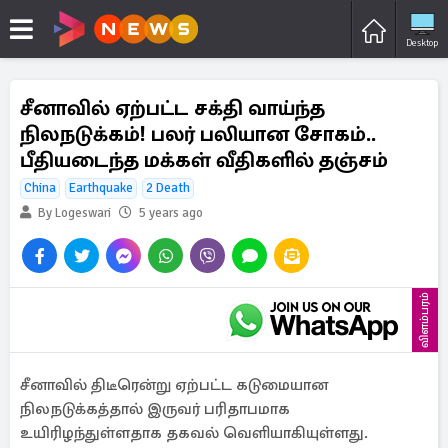
Desktop
சீனாவில் ஏற்பட்ட சக்தி வாய்ந்த
நிலநடுக்கம்! பலர் பலியான சோகம்..
பீதியடைந்த மக்கள் வீதிகளில் தஞ்சம்
China
Earthquake
2 Death
By Logeswari
5 years ago
விளம்பரம்
சீனாவில் திடீரென்று ஏற்பட்ட கடுமையான
நிலநடுக்கத்தால் இருவர் பரிதாபமாக
உயிரிழந்துள்ளதாக தகவல் வெளியாகியுள்ளது.