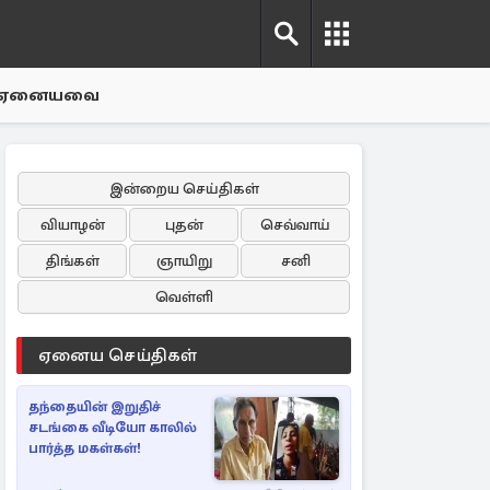
ஏனையவை
இன்றைய செய்திகள்
வியாழன்
புதன்
செவ்வாய்
திங்கள்
ஞாயிறு
சனி
வெள்ளி
ஏனைய செய்திகள்
தந்தையின் இறுதிச்
சடங்கை வீடியோ காலில்
பார்த்த மகள்கள்!