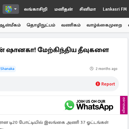
லங்காசிறி
மனிதன்
சினிமா
Lankasri FM
ஆன்மீகம்
தொழிநுட்பம்
வணிகம்
வாழ்க்கைமுறை
சுன் ஷானகா! மேற்கிந்திய தீவுகளை
 Shanaka
2 months ago
Report
விளம்பரம்
திரான டி20 போட்டியில் இலங்கை அணி 37 ஓட்டங்கள்