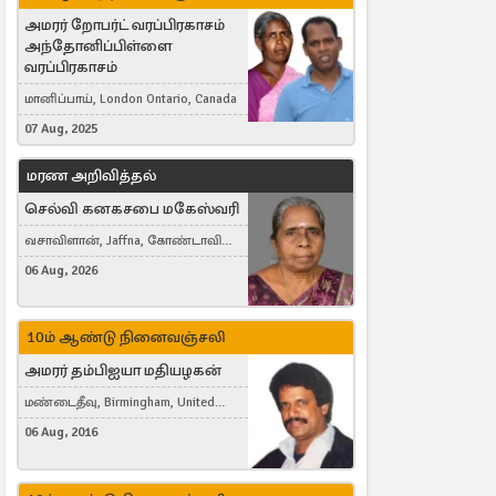
அமரர் றோபர்ட் வரப்பிரகாசம்
அந்தோனிப்பிள்ளை
வரப்பிரகாசம்
மானிப்பாய், London Ontario, Canada
07 Aug, 2025
மரண அறிவித்தல்
செல்வி கனகசபை மகேஸ்வரி
வசாவிளான், Jaffna, கோண்டாவில்
கிழக்கு
06 Aug, 2026
10ம் ஆண்டு நினைவஞ்சலி
அமரர் தம்பிஐயா மதியழகன்
மண்டைதீவு, Birmingham, United
Kingdom
06 Aug, 2016