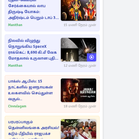
புதன்–சுக்கிரன்
சேர்க்கையால் லாப
திருஷ்டி யோகம்:
அதிர்ஷ்டம் பெறும் டாப் 3
ராசிகள்!
Manithan
15 மணி நேரம் முன்
நிலவில் விழுந்து
நொறுங்கிய SpaceX
ராக்கெட்: 8,690 கி.மீ வேக
மோதலால் உருவான புதிய
பள்ளம்!
Manithan
12 மணி நேரம் முன்
பாக்ஸ் ஆபிஸ்: 15
நாட்களில் ஜனநாயகன்
உலகளவில் செய்துள்ள
வசூல்..
Cineulagam
18 மணி நேரம் முன்
பரபரப்பாகும்
தென்னிலங்கை அரசியல்!
கடும் பீதியில் ராஜபக்ச