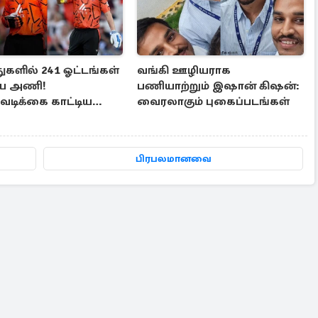
துகளில் 241 ஓட்டங்கள்
வங்கி ஊழியராக
ிய அணி!
பணியாற்றும் இஷான் கிஷன்:
ிக்கை காட்டிய
வைரலாகும் புகைப்படங்கள்
்டன், மார்ஷ்
பிரபலமானவை