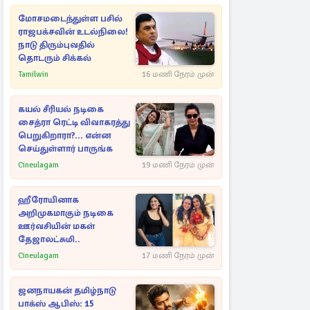
மோசமடைந்துள்ள பசில்
ராஜபக்சவின் உடல்நிலை!
நாடு திரும்புவதில்
தொடரும் சிக்கல்
Tamilwin
16 மணி நேரம் முன்
கயல் சீரியல் நடிகை
சைத்ரா ரெட்டி விவாகரத்து
பெறுகிறாரா?... என்ன
செய்துள்ளார் பாருங்க
Cineulagam
19 மணி நேரம் முன்
ஹீரோயினாக
அறிமுகமாகும் நடிகை
ஊர்வசியின் மகள்
தேஜாலட்சுமி..
Cineulagam
17 மணி நேரம் முன்
ஜனநாயகன் தமிழ்நாடு
பாக்ஸ் ஆபிஸ்: 15