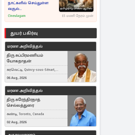
நாட்களில் செய்துள்ள
வசூல்..
Cineulagam
15 மணி நேரம் முன்
துயர் பகிர்வு
மரண அறிவித்தல்
திரு சுப்பிரமணியம்
யோகநாதன்
கரவெட்டி, Quincy-sous-Sénart,
France
06 Aug, 2026
மரண அறிவித்தல்
திரு சுரேந்திரநாத்
செல்லத்துரை
கண்டி, Toronto, Canada
02 Aug, 2026
அகாலமரணம்