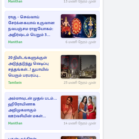
Manithan
13 மணி நேரம் முன்
ராகு - செவ்வாய்
சேர்க்கையால் உருவான
நவபஞ்சம ராஜயோகம்:
அதிர்ஷ்டம் பெறும் 3
ராசிகள்!
Manithan
6 மணி நேரம் முன்
20 நிமிடங்களுக்குள்
அடுத்தடுத்து வெடிப்பு
சத்தங்கள்..! துபாயில்
பெரும் பரபரப்பு..
Tamilwin
23 மணி நேரம் முன்
அம்மாவுடன் முதல் படம்...
ஹீரோயினாக
அறிமுகமாகும்
ஊர்வசியின் மகள்
தேஜலட்சுமி!
Manithan
14 மணி நேரம் முன்