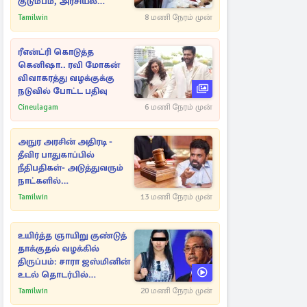
குடும்பம், அரசியல்
நட்புகள்
Tamilwin
8 மணி நேரம் முன்
ரீஎன்ட்ரி கொடுத்த
கெனிஷா.. ரவி மோகன்
விவாகரத்து வழக்குக்கு
நடுவில் போட்ட பதிவு
Cineulagam
6 மணி நேரம் முன்
அநுர அரசின் அதிரடி -
தீவிர பாதுகாப்பில்
நீதிபதிகள்- அடுத்துவரும்
நாட்களில்
அம்பலமாகவுள்ள ரகசியம்
Tamilwin
13 மணி நேரம் முன்
உயிர்த்த ஞாயிறு குண்டுத்
தாக்குதல் வழக்கில்
திருப்பம்: சாரா ஜஸ்மினின்
உடல் தொடர்பில்
நீதிமன்றத்தில் வெளியான
Tamilwin
20 மணி நேரம் முன்
அதிர்ச்சி தகவல்