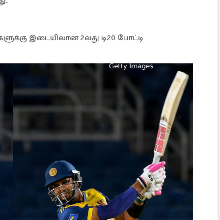
து.
களுக்கு இடையிலான 2வது டி20 போட்டி