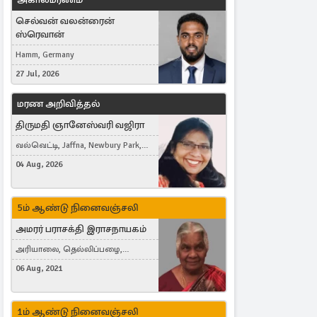
செல்வன் வலன்ரைன்
ஸ்ரெவான்
Hamm, Germany
27 Jul, 2026
மரண அறிவித்தல்
திருமதி ஞானேஸ்வரி வஜிரா
வல்வெட்டி, Jaffna, Newbury Park,
United Kingdom
04 Aug, 2026
5ம் ஆண்டு நினைவஞ்சலி
அமரர் பராசக்தி இராசநாயகம்
அரியாலை, தெல்லிப்பழை,
Montreal, Canada
06 Aug, 2021
1ம் ஆண்டு நினைவஞ்சலி