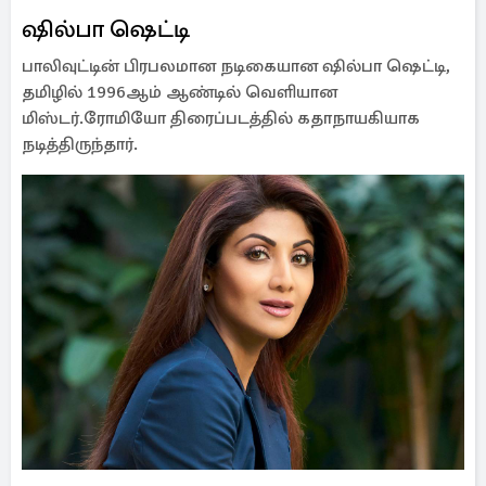
ஷில்பா ஷெட்டி
பாலிவுட்டின் பிரபலமான நடிகையான ஷில்பா ஷெட்டி,
தமிழில் 1996ஆம் ஆண்டில் வெளியான
மிஸ்டர்.ரோமியோ திரைப்படத்தில் கதாநாயகியாக
நடித்திருந்தார்.