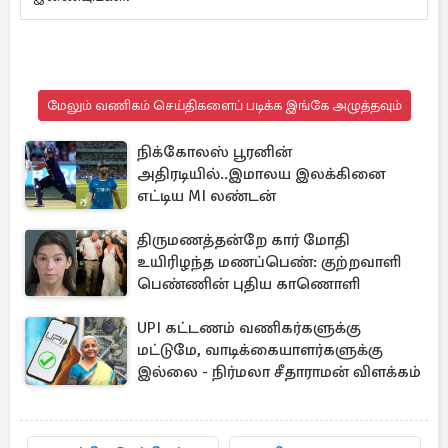
மேலும் வணிகம் செய்திகளைப் படிக்க இங்கே அழுத்தவும்
நிக்கோலஸ் பூரனின்
அதிரடியில்..இமாலய இலக்கினை
எட்டிய MI லண்டன்
திருமணத்தன்றே கார் மோதி
உயிரிழந்த மணப்பெண்: குற்றவாளி
பெண்ணின் புதிய காணொளி
UPI கட்டணம் வணிகர்களுக்கு
மட்டுமே, வாடிக்கையாளர்களுக்கு
இல்லை - நிர்மலா சீதாராமன் விளக்கம்