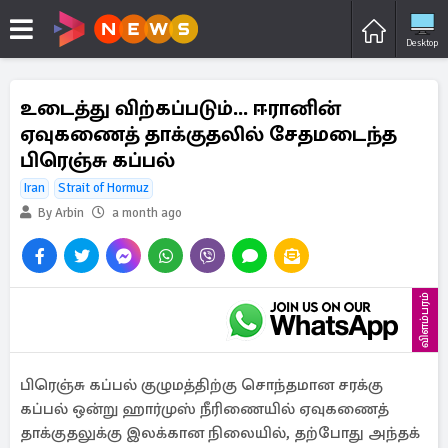
Desktop
உடைத்து விற்கப்படும்... ஈரானின்
ஏவுகணைத் தாக்குதலில் சேதமடைந்த
பிரெஞ்சு கப்பல்
Iran
Strait of Hormuz
By Arbin
a month ago
விளம்பரம்
பிரெஞ்சு கப்பல் குழுமத்திற்கு சொந்தமான சரக்கு
கப்பல் ஒன்று ஹார்முஸ் நீரிணையில் ஏவுகணைத்
தாக்குதலுக்கு இலக்கான நிலையில், தற்போது அந்தக்