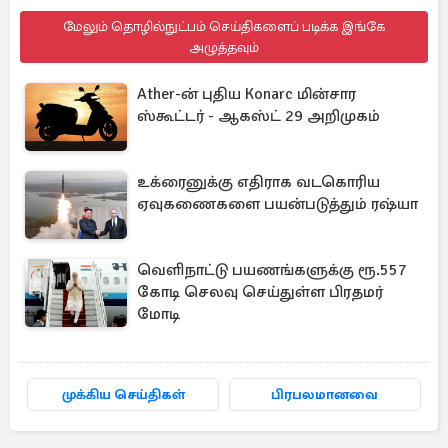
மேலும் தொழில்நுட்பம் செய்திகளைப் படிக்க இங்கே
அழுத்தவும்
Ather-ன் புதிய Konarc மின்சார
ஸ்கூட்டர் - ஆகஸ்ட் 29 அறிமுகம்
உக்ரைனுக்கு எதிராக வடகொரிய
ஏவுகணைகளை பயன்படுத்தும் ரஷ்யா
வெளிநாட்டு பயணங்களுக்கு ரூ.557
கோடி செலவு செய்துள்ள பிரதமர்
மோடி
முக்கிய செய்திகள்
பிரபலமானவை