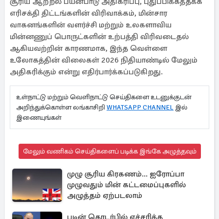
சூரிய ஆற்றல் பயன்பாடு அதிகரிப்பு, புதுப்பிக்கத்தக்க
எரிசக்தி திட்டங்களின் விரிவாக்கம், மின்சார
வாகனங்களின் வளர்ச்சி மற்றும் உலகளாவிய
மின்னணுப் பொருட்களின் உற்பத்தி விரிவடைதல்
ஆகியவற்றின் காரணமாக, இந்த வெள்ளை
உலோகத்தின் விலைகள் 2026 நிதியாண்டில் மேலும்
அதிகரிக்கும் என்று எதிர்பார்க்கப்படுகிறது.
உள்நாட்டு மற்றும் வெளிநாட்டு செய்திகளை உடனுக்குடன்
அறிந்துக்கொள்ள லங்காசிறி
WHATSAPP CHANNEL
இல்
இணையுங்கள்
மேலும் வணிகம் செய்திகளைப் படிக்க இங்கே அழுத்தவும்
முழு சூரிய கிரகணம்... ஐரோப்பா
முழுவதும் மின் கட்டமைப்புகளில்
அழுத்தம் ஏற்படலாம்
புடின் தொடர்பில் எச்சரித்த