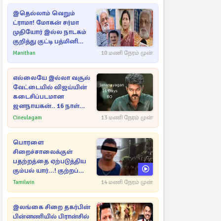
இதெல்லாம் வெறும்
ட்ராமா! மோகன் சர்மா
முதியோர் இல்ல நாடகம்
குறித்து குட்டி பத்மினி
பரபரப்பு பேட்டி
Manithan
10 மணி நேரம் முன்
எல்லையே இல்லா வசூல்
வேட்டையில் விஜய்யின்
கடைசிப்படமான
ஜனநாயகன்.. 16 நாள்
பாக்ஸ் ஆபிஸ்
Cineulagam
13 மணி நேரம் முன்
பொரளை
சிறைச்சாலைக்குள்
பதற்றத்தை ஏற்படுத்திய
கும்பல் யார்...! குற்றப்
பின்னணி தொடர்பில்
Tamilwin
14 மணி நேரம் முன்
அதிர்ச்சித் தகவல்கள்
இலங்கை சிறை தகர்பின்
பின்னணியில் பிரான்சில்