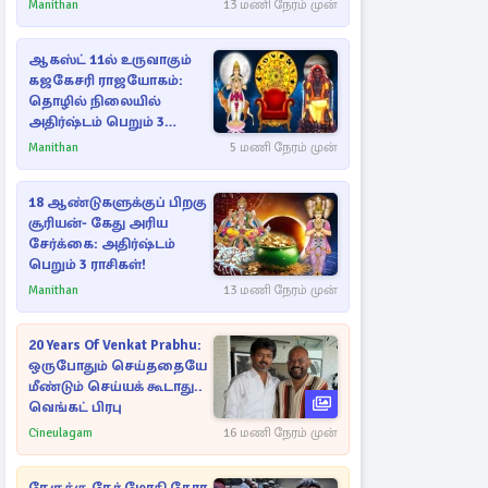
Manithan
13 மணி நேரம் முன்
ஆகஸ்ட் 11ல் உருவாகும்
கஜகேசரி ராஜயோகம்:
தொழில் நிலையில்
அதிர்ஷ்டம் பெறும் 3
ராசிகள்!
Manithan
5 மணி நேரம் முன்
18 ஆண்டுகளுக்குப் பிறகு
சூரியன்- கேது அரிய
சேர்க்கை: அதிர்ஷ்டம்
பெறும் 3 ராசிகள்!
Manithan
13 மணி நேரம் முன்
20 Years Of Venkat Prabhu:
ஒருபோதும் செய்ததையே
மீண்டும் செய்யக் கூடாது..
வெங்கட் பிரபு
Cineulagam
16 மணி நேரம் முன்