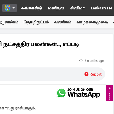
லங்காசிறி
மனிதன்
சினிமா
Lankasri FM
ஆன்மீகம்
தொழிநுட்பம்
வணிகம்
வாழ்க்கைமுறை
நட்சத்திர பலன்கள்.., எப்படி
7 months ago
Report
விளம்பரம்
்தாவது ராசியாகும்.