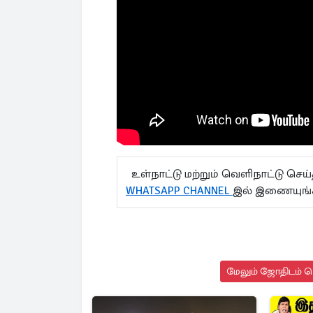
உள்நாட்டு மற்றும் வெளிநாட்டு செ
WHATSAPP CHANNEL
இல் இணையுங
மேலும் ஜோதிடம் செ