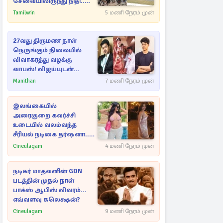
சேவையிலிருந்து நிதி..
வெளியான அதிர்ச்சி
Tamilwin
5 மணி நேரம் முன்
தகவல்!
27வது திருமண நாள்
நெருங்கும் நிலையில்
விவாகரத்து வழக்கு
வாபஸ்! விஜய்யுடன்
மீண்டும் இணைவாரா?
Manithan
7 மணி நேரம் முன்
இலங்கையில்
அரைகுறை கவர்ச்சி
உடையில் வலம்வந்த
சீரியல் நடிகை தர்ஷனா...
அவரே வெளியிட்ட
Cineulagam
4 மணி நேரம் முன்
வீடியோ
நடிகர் மாதவனின் GDN
படத்தின் முதல் நாள்
பாக்ஸ் ஆபிஸ் விவரம்...
எவ்வளவு கலெக்ஷன்?
Cineulagam
9 மணி நேரம் முன்