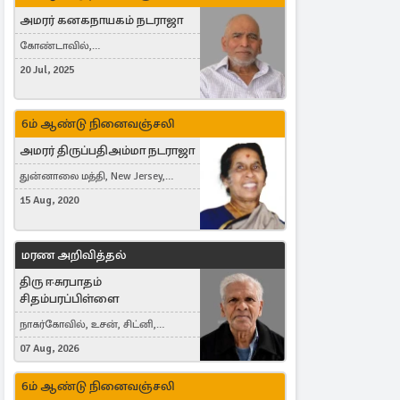
அமரர் கனகநாயகம் நடராஜா
கோண்டாவில்,
புன்னாலைக்கட்டுவன், சவுதி
20 Jul, 2025
அரேபியா, Saudi Arabia, ஜேர்மனி,
Germany, Brampton, Canada
6ம் ஆண்டு நினைவஞ்சலி
அமரர் திருப்பதிஅம்மா நடராஜா
துன்னாலை மத்தி, New Jersey,
United States, Toronto, Canada
15 Aug, 2020
மரண அறிவித்தல்
திரு ஈசுரபாதம்
சிதம்பரப்பிள்ளை
நாகர்கோவில், உசன், சிட்னி,
Australia
07 Aug, 2026
6ம் ஆண்டு நினைவஞ்சலி