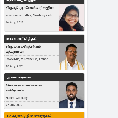
திருமதி ஞானேஸ்வரி வஜிரா
வல்வெட்டி, Jaffna, Newbury Park,
United Kingdom
04 Aug, 2026
மரண அறிவித்தல்
திரு கனகரெத்தினம்
பத்மநாதன்
மல்லாகம், Villetaneuse, France
02 Aug, 2026
அகாலமரணம்
செல்வன் வலன்ரைன்
ஸ்ரெவான்
Hamm, Germany
27 Jul, 2026
1ம் ஆண்டு நினைவஞ்சலி