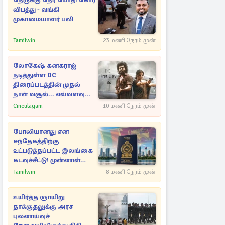
நேருக்கு நேர் மோதி கோர
விபத்து - வங்கி
முகாமையாளர் பலி
Tamilwin
23 மணி நேரம் முன்
லோகேஷ் கனகராஜ்
நடித்துள்ள DC
திரைப்படத்தின் முதல்
நாள் வசூல்... எவ்வளவு
தெரியுமா?
Cineulagam
10 மணி நேரம் முன்
போலியானது என
சந்தேகத்திற்கு
உட்படுத்தப்பட்ட இலங்கை
கடவுச்சீட்டு! முன்னாள்
எம்.பிக்கு
Tamilwin
8 மணி நேரம் முன்
பிரித்தானியாவில் ஏற்பட்ட
சிக்கல்
உயிர்த்த ஞாயிறு
தாக்குதலுக்கு அரச
புலனாய்வுச்