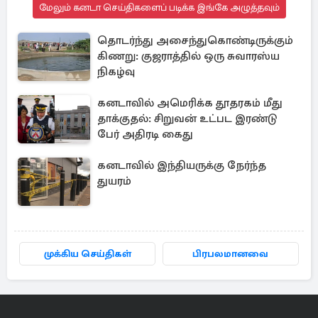
மேலும் கனடா செய்திகளைப் படிக்க இங்கே அழுத்தவும்
தொடர்ந்து அசைந்துகொண்டிருக்கும்
கிணறு: குஜராத்தில் ஒரு சுவாரஸ்ய
நிகழ்வு
கனடாவில் அமெரிக்க தூதரகம் மீது
தாக்குதல்: சிறுவன் உட்பட இரண்டு
பேர் அதிரடி கைது
கனடாவில் இந்தியருக்கு நேர்ந்த
துயரம்
முக்கிய செய்திகள்
பிரபலமானவை