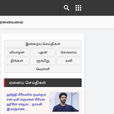
ஏனையவை
இன்றைய செய்திகள்
வியாழன்
புதன்
செவ்வாய்
திங்கள்
ஞாயிறு
சனி
வெள்ளி
ஏனைய செய்திகள்
ஹிந்தி சீரியலில் நடிக்கும்
சன் டிவி மருமகள் சீரியல்
ஹீரோ ராகுல்... நாயகி
இவர்தானா...