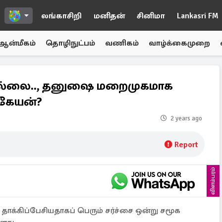
லங்காசிறி
மனிதன்
சினிமா
Lankasri FM
ஆன்மீகம்
தொழிநுட்பம்
வணிகம்
வாழ்க்கைமுறை
 இல்லை.., தனுஷை மறைமுகமாக
ிகேயன்?
2 years ago
Report
விளம்பரம்
தாக்கிப்பேசியதாகப் பெரும் சர்ச்சை ஒன்று சமூக