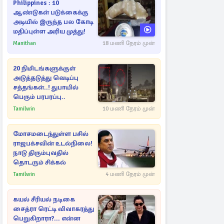
Philippines : 10
ஆண்டுகள் படுக்கைக்கு
அடியில் இருந்த பல கோடி
மதிப்புள்ள அரிய முத்து!
Manithan
18 மணி நேரம் முன்
20 நிமிடங்களுக்குள்
அடுத்தடுத்து வெடிப்பு
சத்தங்கள்..! துபாயில்
பெரும் பரபரப்பு..
Tamilwin
10 மணி நேரம் முன்
மோசமடைந்துள்ள பசில்
ராஜபக்சவின் உடல்நிலை!
நாடு திரும்புவதில்
தொடரும் சிக்கல்
Tamilwin
4 மணி நேரம் முன்
கயல் சீரியல் நடிகை
சைத்ரா ரெட்டி விவாகரத்து
பெறுகிறாரா?... என்ன