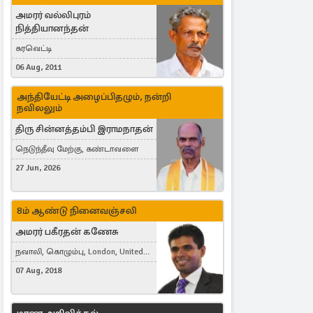
அமரர் வல்லிபுரம்
நித்தியானந்தன்
கரவெட்டி
06 Aug, 2011
அந்தியேட்டி அழைப்பிதழும், நன்றி
நவிலலும்
திரு சின்னத்தம்பி இராமநாதன்
நெடுந்தீவு மேற்கு, கண்டாவளை
27 Jun, 2026
8ம் ஆண்டு நினைவஞ்சலி
அமரர் பகீரதன் கணேசு
நவாலி, கொழும்பு, London, United
Kingdom
07 Aug, 2018