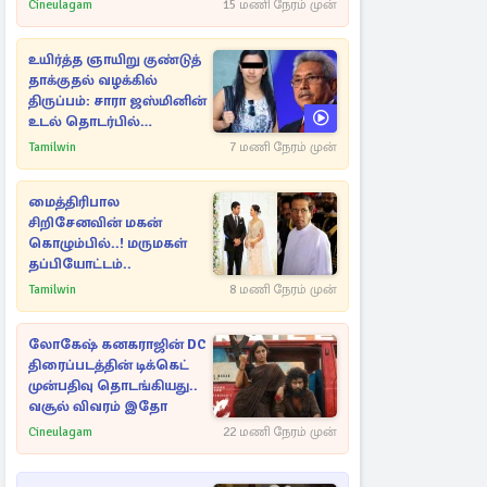
Cineulagam
15 மணி நேரம் முன்
உயிர்த்த ஞாயிறு குண்டுத்
தாக்குதல் வழக்கில்
திருப்பம்: சாரா ஜஸ்மினின்
உடல் தொடர்பில்
நீதிமன்றத்தில் வெளியான
Tamilwin
7 மணி நேரம் முன்
அதிர்ச்சி தகவல்
மைத்திரிபால
சிறிசேனவின் மகன்
கொழும்பில்..! மருமகள்
தப்பியோட்டம்..
Tamilwin
8 மணி நேரம் முன்
லோகேஷ் கனகராஜின் DC
திரைப்படத்தின் டிக்கெட்
முன்பதிவு தொடங்கியது..
வசூல் விவரம் இதோ
Cineulagam
22 மணி நேரம் முன்