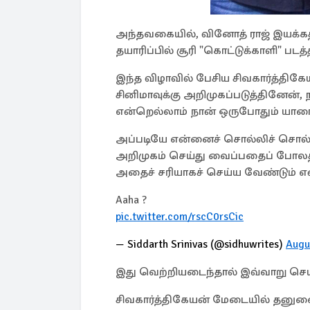
அந்தவகையில், வினோத் ராஜ் இயக்கத்
தயாரிப்பில் சூரி "கொட்டுக்காளி" பட
இந்த விழாவில் பேசிய சிவகார்த்திகே
சினிமாவுக்கு அறிமுகப்படுத்தினேன
என்றெல்லாம் நான் ஒருபோதும் யாரை
அப்படியே என்னைச் சொல்லிச் சொல்ல
அறிமுகம் செய்து வைப்பதைப் போலத்த
அதைச் சரியாகச் செய்ய வேண்டும் எ
Aaha ?
pic.twitter.com/rscC0rsCic
— Siddarth Srinivas (@sidhuwrites)
Augu
இது வெற்றியடைந்தால் இவ்வாறு செய
சிவகார்த்திகேயன் மேடையில் தனுஷைத்