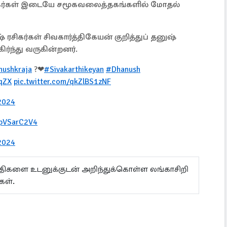
ரசிகர்கள் இடையே சமூகவலைத்தகங்களில் மோதல்
 ரசிகர்கள் சிவகார்த்திகேயன் குறித்துப் தனுஷ்
ர்ந்து வருகின்றனர்.
ushkraja
?❤
#Sivakarthikeyan
#Dhanush
mqZX
pic.twitter.com/qkZlBS1zNF
2024
EpVSarC2V4
2024
ய்திகளை உடனுக்குடன் அறிந்துக்கொள்ள லங்காசிறி
்கள்.