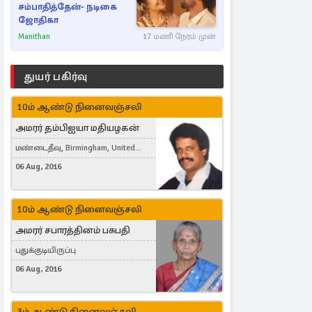
சம்பாதித்தேன்- நடிகை
ஜோதிகா
Manithan
17 மணி நேரம் முன்
துயர் பகிர்வு
10ம் ஆண்டு நினைவஞ்சலி
அமரர் தம்பிஐயா மதியழகன்
மண்டைதீவு, Birmingham, United
Kingdom
06 Aug, 2016
10ம் ஆண்டு நினைவஞ்சலி
அமரர் சபாரத்தினம் பசுபதி
புதுக்குடியிருப்பு
06 Aug, 2016
3ம் ஆண்டு நினைவஞ்சலி