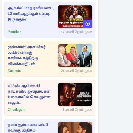
ஆகஸ்ட் மாத ராசிபலன்..,
12 ராசிகளுக்கும் எப்படி
இருக்கும்?
Manithan
17 மணி நேரம் முன்
முன்னாள் அமைச்சர்
அகில விராஜ்
காரியவசத்திற்கு
விளக்கமறியல்
Tamilwin
21 மணி நேரம் முன்
பாக்ஸ் ஆபிஸ்: 15
நாட்களில் ஜனநாயகன்
உலகளவில் செய்துள்ள
வசூல்..
Cineulagam
5 மணி நேரம் முன்
நான் சூர்யாவை விட 3
மடங்கு அதிகம்