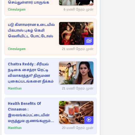
செய்துள்ளார் பாருங்க
Cineulagam
6 மணி நேரம் முன்
படு கிளாமரான உடையில்
பிக்பாஸ் புகழ் கெமி
வெளியிட்ட போட்டோஸ்
Cineulagam
21 மணி நேரம் முன்
Chaitra Reddy : சீரியல்
நடிகை சைத்ரா ரெட்டி
விவாகரத்தா? திருமண
புகைப்படங்களை நீக்கம்
Manithan
21 மணி நேரம் முன்
Health Benefits Of
Cinnamon :
இலவங்கப்பட்டையின்
மருத்துவ குணங்களும்
ஆரோக்கிய
Manithan
20 மணி நேரம் முன்
நன்மைகளும்!