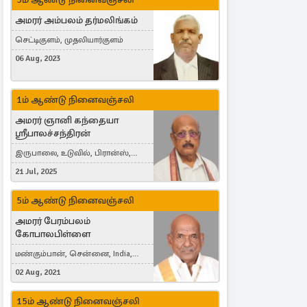
அமரர் அம்பலம் தர்மலிங்கம்
செட்டிகுளம், முதலியார்குளம்
06 Aug, 2023
1ம் ஆண்டு நினைவஞ்சலி
அமரர் ஞானி கந்தையா
ஸ்ரீபாலச்சந்திரன்
இருபாலை, உடுவில், பிரான்ஸ்,
France
21 Jul, 2025
5ம் ஆண்டு நினைவஞ்சலி
அமரர் பேரம்பலம்
கோபாலபிள்ளை
மண்கும்பான், சென்னை, India,
Cergy, France
02 Aug, 2021
15ம் ஆண்டு நினைவஞ்சலி