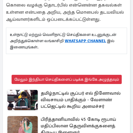
கொலை வழக்கு தொடர்பில் என்னென்ன தகவல்கள்
உள்ளன என்பதை அறிய, அந்த மொபைல் தடயவியல்
ஆய்வாளர்களிடம் ஒப்படைக்கப்பட்டுள்ளது.
உள்நாட்டு மற்றும் வெளிநாட்டு செய்திகளை உடனுக்குடன்
அறிந்துக்கொள்ள லங்காசிறி
WHATSAPP CHANNEL
இல்
இணையுங்கள்.
மேலும் இந்தியா செய்திகளைப் படிக்க இங்கே அழுத்தவும்
தமிழ்நாட்டில் சூப்பர் எல் நினோவால்
விவசாயம் பாதிக்கும் - வேளாண்
பட்ஜெட்டில் கூறிய அமைச்சர்
பிரித்தானியாவில் 45 கோடி ரூபாய்
மதிப்பிலான தெருவிளக்குகளைத்
திருடிய இளைஞர்