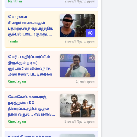
மீண்டும் இணைவாரா?
Manithan
2 மணி நேரம் முன்
பொரளை
சிறைச்சாலைக்குள்
பதற்றத்தை ஏற்படுத்திய
கும்பல் யார்...! குற்றப்
பின்னணி தொடர்பில்
Tamilwin
9 மணி நேரம் முன்
அதிர்ச்சித் தகவல்கள்
பெரிய எதிர்ப்பார்ப்பில்
இருக்கும் நடிகர்
சூர்யாவின் விஸ்வநாத்
அன் சன்ஸ் பட டிரைலர்
Cineulagam
1 நாள் முன்
லோகேஷ் கனகராஜ்
நடித்துள்ள DC
திரைப்படத்தின் முதல்
நாள் வசூல்... எவ்வளவு
தெரியுமா?
Cineulagam
5 மணி நேரம் முன்