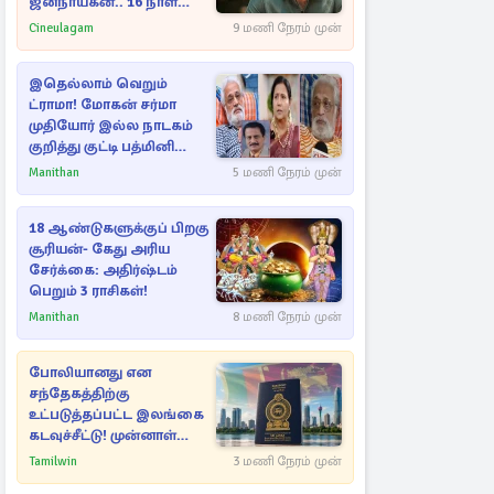
ஜனநாயகன்.. 16 நாள்
பாக்ஸ் ஆபிஸ்
Cineulagam
9 மணி நேரம் முன்
இதெல்லாம் வெறும்
ட்ராமா! மோகன் சர்மா
முதியோர் இல்ல நாடகம்
குறித்து குட்டி பத்மினி
பரபரப்பு பேட்டி
Manithan
5 மணி நேரம் முன்
18 ஆண்டுகளுக்குப் பிறகு
சூரியன்- கேது அரிய
சேர்க்கை: அதிர்ஷ்டம்
பெறும் 3 ராசிகள்!
Manithan
8 மணி நேரம் முன்
போலியானது என
சந்தேகத்திற்கு
உட்படுத்தப்பட்ட இலங்கை
கடவுச்சீட்டு! முன்னாள்
எம்.பிக்கு
Tamilwin
3 மணி நேரம் முன்
பிரித்தானியாவில் ஏற்பட்ட