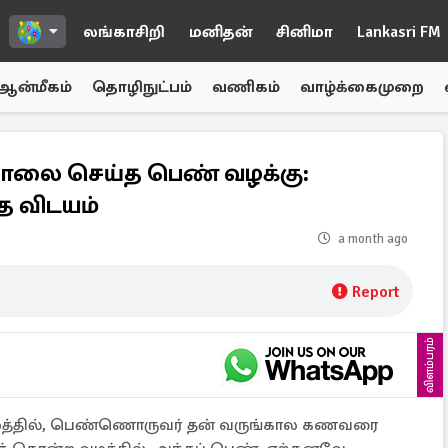
லங்காசிறி
மனிதன்
சினிமா
Lankasri FM
ஆன்மீகம்
தொழிநுட்பம்
வணிகம்
வாழ்க்கைமுறை
ை செய்த பெண் வழக்கு:
த விடயம்
a month ago
Report
விளம்பரம்
ிலத்தில், பெண்ணொருவர் தன் வருங்கால கணவரை