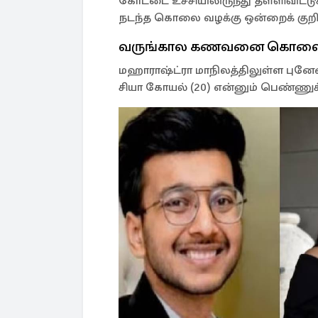
கோட்டை உச்சியிலிருந்து தள்ளிவிட்
நடந்த கொலை வழக்கு ஒன்றைக் குறித
வருங்கால கணவனை கொலை 
மஹாராஷ்ட்ரா மாநிலத்திலுள்ள புனேயை
சியா கோயல் (20) என்னும் பெண்ணுக்க