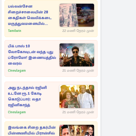
சிக்கல்
பல்லன்சேன
சிறைச்சாலையின் 28
கைதிகள் வெலிக்கடை
மருத்துவமனையில்
அனுமதி
Tamilwin
22 மணி நேரம் முன்
பிக் பாஸ் 10
லோகோவுடன் வந்த புது
ப்ரோமோ! இணையத்தில்
வைரல்
Cineulagam
21 மணி நேரம் முன்
அது நடந்தால் ரஜினி
உடனே ரூ.1 கோடி
கொடுப்பார்: லதா
ரஜினிகாந்த்
Cineulagam
21 மணி நேரம் முன்
இலங்கை சிறை தகர்பின்
பின்னணியில் பிரான்சில்