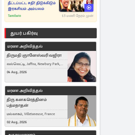
தீட்டப்பட்ட சதி! திடுக்கிடும்
இரகசியம் அம்பலம்
Tamilwin
13 மணி நேரம் முன்
துயர் பகிர்வு
மரண அறிவித்தல்
திருமதி ஞானேஸ்வரி வஜிரா
வல்வெட்டி, Jaffna, Newbury Park,
United Kingdom
04 Aug, 2026
மரண அறிவித்தல்
திரு கனகரெத்தினம்
பத்மநாதன்
மல்லாகம், Villetaneuse, France
02 Aug, 2026
அகாலமரணம்