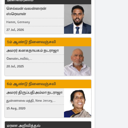
செல்வன் வலன்ரைன்
ஸ்ரெவான்
Hamm, Germany
27 Jul, 2026
1ம் ஆண்டு நினைவஞ்சலி
அமரர் கனகநாயகம் நடராஜா
கோண்டாவில்,
புன்னாலைக்கட்டுவன், சவுதி
20 Jul, 2025
அரேபியா, Saudi Arabia, ஜேர்மனி,
Germany, Brampton, Canada
6ம் ஆண்டு நினைவஞ்சலி
அமரர் திருப்பதிஅம்மா நடராஜா
துன்னாலை மத்தி, New Jersey,
United States, Toronto, Canada
15 Aug, 2020
மரண அறிவித்தல்