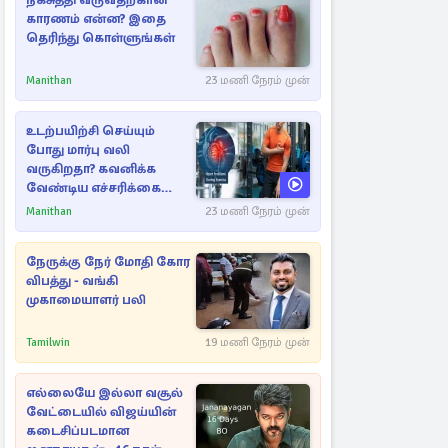
நகசுத்தி வருவதற்கான
காரணம் என்ன? இதை
தெரிந்து கொள்ளுங்கள்
Manithan
23 மணி நேரம் முன்
உடற்பயிற்சி செய்யும்
போது மார்பு வலி
வருகிறதா? கவனிக்க
வேண்டிய எச்சரிக்கை
அறிகுறிகள்
Manithan
23 மணி நேரம் முன்
நேருக்கு நேர் மோதி கோர
விபத்து - வங்கி
முகாமையாளர் பலி
Tamilwin
19 மணி நேரம் முன்
எல்லையே இல்லா வசூல்
வேட்டையில் விஜய்யின்
கடைசிப்படமான