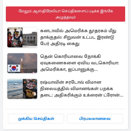
மேலும் ஆஸ்திரேலியா செய்திகளைப் படிக்க இங்கே
அழுத்தவும்
கனடாவில் அமெரிக்க தூதரகம் மீது
தாக்குதல்: சிறுவன் உட்பட இரண்டு
பேர் அதிரடி கைது
தென் கொரியாவை நோக்கி
ஏவுகணைகளை ஏவிய வடகொரியா:
அமெரிக்கா, ஜப்பானுக்கு
அனுப்பப்பட்ட தகவல்
ரஷ்யாவின் சரடோவ் விமான
நிலையத்தில் விமானங்கள் பறக்க
தடை: அதிகரிக்கும் உக்ரைன் ட்ரோன்
தாக்குதல்
முக்கிய செய்திகள்
பிரபலமானவை