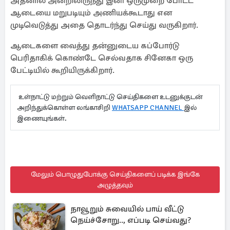
அதனால் அன்றிலிருந்து இனி ஒருமுறை போட்ட
ஆடையை மறுபடியும் அணியக்கூடாது என
முடிவெடுத்து அதை தொடர்ந்து செய்து வருகிறார்.
ஆடைகளை வைத்து தன்னுடைய கப்போர்டு
பெரிதாகிக் கொண்டே செல்வதாக சினேகா ஒரு
பேட்டியில் கூறியிருக்கிறார்.
உள்நாட்டு மற்றும் வெளிநாட்டு செய்திகளை உடனுக்குடன்
அறிந்துக்கொள்ள லங்காசிறி
WHATSAPP CHANNEL
இல்
இணையுங்கள்.
மேலும் பொழுதுபோக்கு செய்திகளைப் படிக்க இங்கே
அழுத்தவும்
நாவூறும் சுவையில் பாய் வீட்டு
நெய்ச்சோறு.., எப்படி செய்வது?