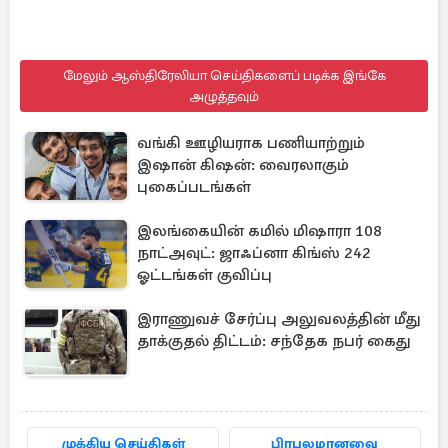
மேலும் ஆஸ்திரேலியா செய்திகளைப் படிக்க இங்கே
அழுத்தவும்
வங்கி ஊழியராக பணியாற்றும்
இஷான் கிஷன்: வைரலாகும்
புகைப்படங்கள்
இலங்கையின் கமில் மிஷாரா 108
நாட்அவுட்: ஜாஃப்னா கிங்ஸ் 242
ஓட்டங்கள் குவிப்பு
இராணுவச் சேர்ப்பு அலுவலத்தின் மீது
தாக்குதல் திட்டம்: சந்தேக நபர் கைது
முக்கிய செய்திகள்
பிரபலமானவை