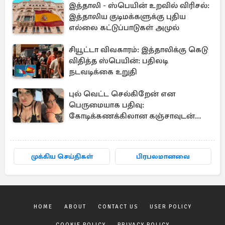
இத்தாலி - ஸ்பெயின் உறவில் விரிசல்:
இத்தாலிய குடிமக்களுக்கு புதிய
எல்லை கட்டுப்பாடுகள் அமுல்
சியூட்டா விவகாரம்: இத்தாலிக்கு கெடு
விதித்த ஸ்பெயின்: பதிலடி
நடவடிக்கை உறுதி
புல் வெட்ட செல்கிறேன் என
பெருமையாக பதிவு:
கோடிக்கணக்கிலான கஞ்சாவுடன்
சிக்கிய பிரித்தானிய பெண்
முக்கிய செய்திகள்
பிரபலமானவை
HOME
ABOUT
CONTACT US
USER POLICY
COOKIE POLICY
PRIVACY POLICY