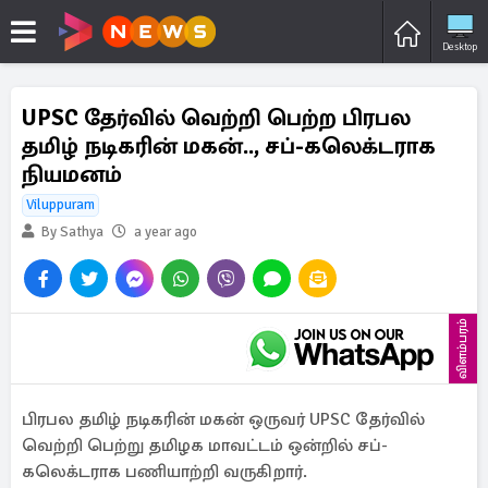
Desktop
UPSC தேர்வில் வெற்றி பெற்ற பிரபல
தமிழ் நடிகரின் மகன்.., சப்-கலெக்டராக
நியமனம்
Viluppuram
By Sathya
a year ago
விளம்பரம்
பிரபல தமிழ் நடிகரின் மகன் ஒருவர் UPSC தேர்வில்
வெற்றி பெற்று தமிழக மாவட்டம் ஒன்றில் சப்-
கலெக்டராக பணியாற்றி வருகிறார்.