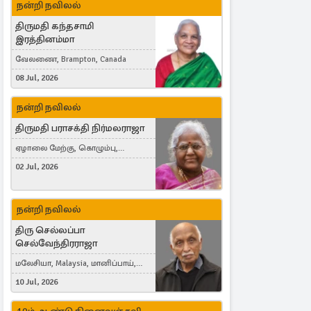
நன்றி நவிலல்
திருமதி கந்தசாமி
இரத்தினம்மா
வேலணை, Brampton, Canada
08 Jul, 2026
நன்றி நவிலல்
திருமதி பராசக்தி நிர்மலராஜா
ஏழாலை மேற்கு, கொழும்பு,
தங்காலை, London, United Kingdom
02 Jul, 2026
நன்றி நவிலல்
திரு செல்லப்பா
செல்வேந்திரராஜா
மலேசியா, Malaysia, மானிப்பாய்,
Duisburg, Germany, London, United
10 Jul, 2026
Kingdom