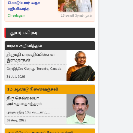
கொடுப்பார்: லதா
ரஜினிகாந்த்
Cineulagam
13 மணி நேரம் முன்
துயர் பகிர்வு
மரண அறிவித்தல்
திருமதி பார்வதிப்பிள்ளை
இராமநாதன்
நெடுந்தீவு மேற்கு, Toronto, Canada
31 Jul, 2026
1ம் ஆண்டு நினைவஞ்சலி
திரு செல்லையா
அச்சுதபாதசுந்தரம்
புங்குடுதீவு 10ம் வட்டாரம்,
கொள்ளுப்பிட்டி
09 Aug, 2025
அந்தியேட்டி அழைப்பிதழும், நன்றி