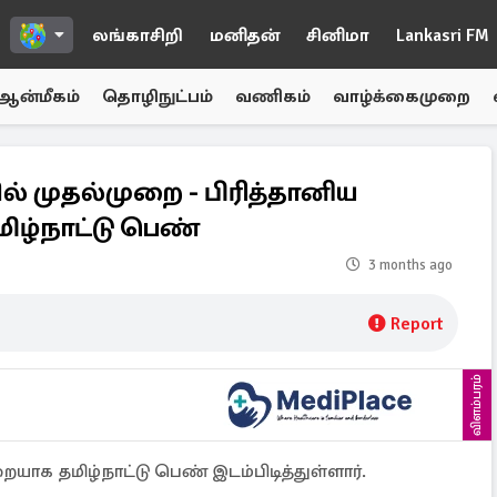
லங்காசிறி
மனிதன்
சினிமா
Lankasri FM
ஆன்மீகம்
தொழிநுட்பம்
வணிகம்
வாழ்க்கைமுறை
் முதல்முறை - பிரித்தானிய
மிழ்நாட்டு பெண்
3 months ago
Report
விளம்பரம்
யாக தமிழ்நாட்டு பெண் இடம்பிடித்துள்ளார்.