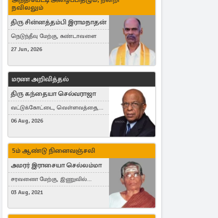
நவிலலும்
திரு சின்னத்தம்பி இராமநாதன்
நெடுந்தீவு மேற்கு, கண்டாவளை
27 Jun, 2026
மரண அறிவித்தல்
திரு கந்தையா செல்வராஜா
வட்டுக்கோட்டை, வெள்ளவத்தை,
Toronto, Canada
06 Aug, 2026
5ம் ஆண்டு நினைவஞ்சலி
அமரர் இராசையா செல்லம்மா
சரவணை மேற்கு, இணுவில்
கிழக்கு
03 Aug, 2021