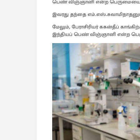
பெண் விஞ்ஞானி என்ற பெருமையை ச
இவரது தந்தை எம்.எஸ்.சுவாமிநாதனும்
மேலும், பேராசிரியர் ககன்தீப் காங்
இந்தியப் பெண் விஞ்ஞானி என்ற பெர