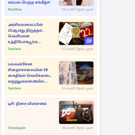
வாபஸ் பெற்ற சங்கீதா!
Manithan
16 மணி நேரம் முன்
அரசியலமைப்பின்
22ஆவது திருத்தம்..
வெளியான
உத்தியோகபூர்வ
அறிவிப்பு!
Tamilwin
17 மணி நேரம் முன்
பல்லன்சேன
சிறைச்சாலையின் 28
கைதிகள் வெலிக்கடை
மருத்துவமனையில்
அனுமதி
Tamilwin
14 மணி நேரம் முன்
டிசி: திரை விமர்சனம்
Cineulagam
20 மணி நேரம் முன்