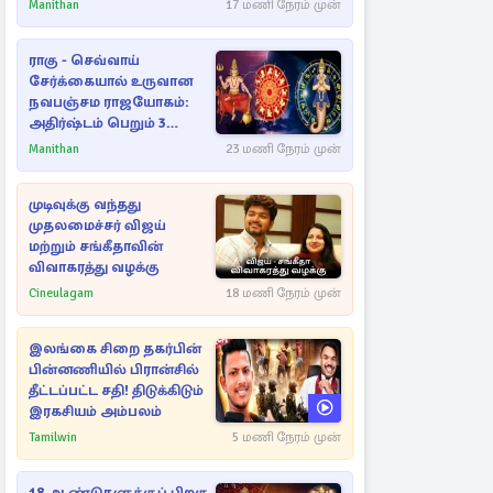
Manithan
17 மணி நேரம் முன்
ராகு - செவ்வாய்
சேர்க்கையால் உருவான
நவபஞ்சம ராஜயோகம்:
அதிர்ஷ்டம் பெறும் 3
ராசிகள்!
Manithan
23 மணி நேரம் முன்
முடிவுக்கு வந்தது
முதலமைச்சர் விஜய்
மற்றும் சங்கீதாவின்
விவாகரத்து வழக்கு
Cineulagam
18 மணி நேரம் முன்
இலங்கை சிறை தகர்பின்
பின்னணியில் பிரான்சில்
தீட்டப்பட்ட சதி! திடுக்கிடும்
இரகசியம் அம்பலம்
Tamilwin
5 மணி நேரம் முன்