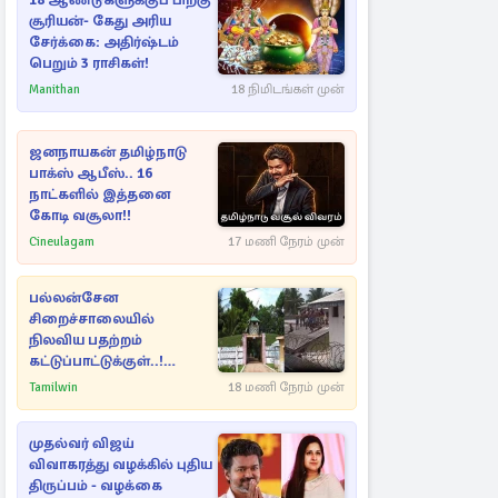
18 ஆண்டுகளுக்குப் பிறகு
சூரியன்- கேது அரிய
சேர்க்கை: அதிர்ஷ்டம்
பெறும் 3 ராசிகள்!
Manithan
18 நிமிடங்கள் முன்
ஜனநாயகன் தமிழ்நாடு
பாக்ஸ் ஆபீஸ்.. 16
நாட்களில் இத்தனை
கோடி வசூலா!!
Cineulagam
17 மணி நேரம் முன்
பல்லன்சேன
சிறைச்சாலையில்
நிலவிய பதற்றம்
கட்டுப்பாட்டுக்குள்..!
அதிரடியாக களமிறங்கிய
Tamilwin
18 மணி நேரம் முன்
அதிகாரிகள்
முதல்வர் விஜய்
விவாகரத்து வழக்கில் புதிய
திருப்பம் - வழக்கை