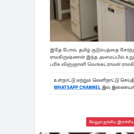
இதே போல், தமிழ் குடும்பத்தை சேர்ந
ராமகிருஷ்ணன் இந்த அமைப்பில் உறுப்
பரிசு விஞ்ஞானி வெங்கட்ராமன் ர
உள்நாட்டு மற்றும் வெளிநாட்டு செ
WHATSAPP CHANNEL
இல் இணையுங
மேலும் ஐக்கிய இராச்சி