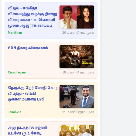
விஜய் - சங்கீதா
விவாகரத்து வழக்கு இன்று
விசாரணை - காணொளி
மூலம் ஆஜராக வாய்ப்பு
Manithan
20 மணி நேரம் முன்
GDN திரை விமர்சனம்
Cineulagam
18 மணி நேரம் முன்
நேருக்கு நேர் மோதி கோர
விபத்து - வங்கி
முகாமையாளர் பலி
Tamilwin
11 மணி நேரம் முன்
அது நடந்தால் ரஜினி
உடனே ரூ.1 கோடி