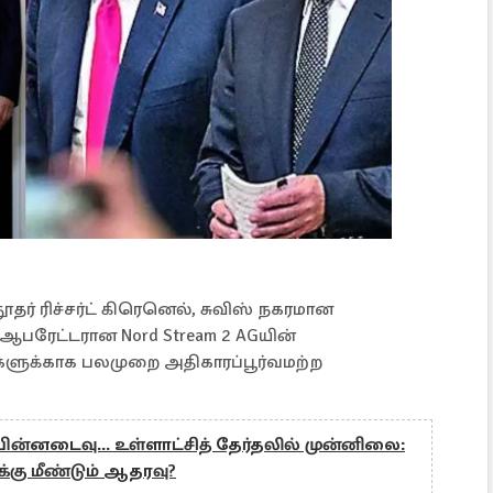
ுத் தூதர் ரிச்சர்ட் கிரெனெல், சுவிஸ் நகரமான
் ஆபரேட்டரான Nord Stream 2 AGயின்
களுக்காக பலமுறை அதிகாரப்பூர்வமற்ற
ின்னடைவு... உள்ளாட்சித் தேர்தலில் முன்னிலை:
கு மீண்டும் ஆதரவு?