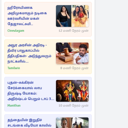
ஹீரோயினாக
அறிமுகமாகும் நடிகை
ஊர்வசியின் மகள்
தேஜாலட்சுமி..
Cineulagam
12 மணி நேரம் முன்
அநுர அரசின் அதிரடி -
தீவிர பாதுகாப்பில்
நீதிபதிகள்- அடுத்துவரும்
நாட்களில்
அம்பலமாகவுள்ள ரகசியம்
Tamilwin
8 மணி நேரம் முன்
புதன்–சுக்கிரன்
சேர்க்கையால் லாப
திருஷ்டி யோகம்:
அதிர்ஷ்டம் பெறும் டாப் 3
ராசிகள்!
Manithan
10 மணி நேரம் முன்
தந்தையின் இறுதிச்
சடங்கை வீடியோ காலில்