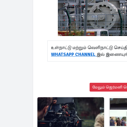
உள்நாட்டு மற்றும் வெளிநாட்டு செ
WHATSAPP CHANNEL
இல் இணையுங
மேலும் ஜெர்மனி செ