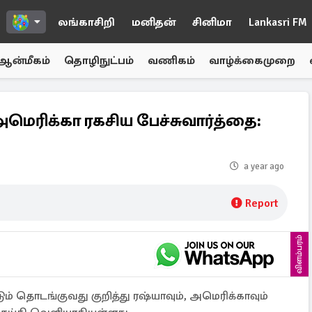
லங்காசிறி
மனிதன்
சினிமா
Lankasri FM
ஆன்மீகம்
தொழிநுட்பம்
வணிகம்
வாழ்க்கைமுறை
அமெரிக்கா ரகசிய பேச்சுவார்த்தை:
a year ago
Report
விளம்பரம்
ும் தொடங்குவது குறித்து ரஷ்யாவும், அமெரிக்காவும்