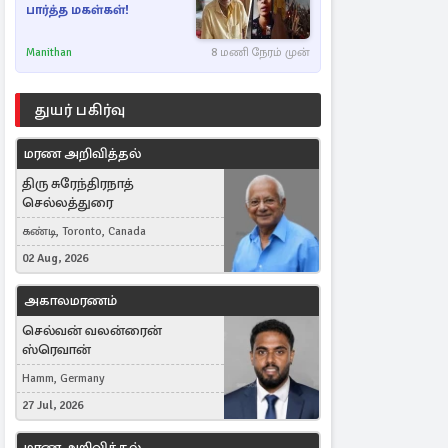
பார்த்த மகள்கள்!
Manithan
8 மணி நேரம் முன்
துயர் பகிர்வு
மரண அறிவித்தல்
திரு சுரேந்திரநாத்
செல்லத்துரை
கண்டி, Toronto, Canada
02 Aug, 2026
அகாலமரணம்
செல்வன் வலன்ரைன்
ஸ்ரெவான்
Hamm, Germany
27 Jul, 2026
மரண அறிவித்தல்