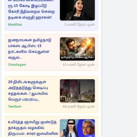
AI போலி விளம்பரங்கள்:
ரூ.15 கோடி இழப்பீடு
கோரி நீதிமன்றம் சென்ற
நடிகை ஸ்ருதி ஹாசன்!
Manithan
5 மணி நேரம் முன்
ஜனநாயகன் தமிழ்நாடு
பாக்ஸ் ஆபிஸ்: 15
நாட்களில் செய்துள்ள
வசூல்..
Cineulagam
10 மணி நேரம் முன்
20 நிமிடங்களுக்குள்
அடுத்தடுத்து வெடிப்பு
சத்தங்கள்..! துபாயில்
பெரும் பரபரப்பு..
Tamilwin
18 மணி நேரம் முன்
உயிர்த்த ஞாயிறு குண்டுத்
தாக்குதல் வழக்கில்
திருப்பம்: சாரா ஜஸ்மினின்