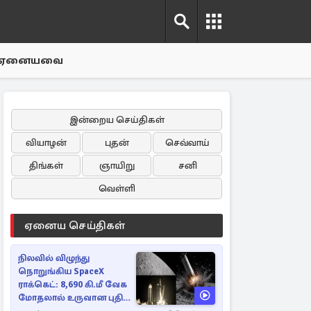
ஏனையவை
இன்றைய செய்திகள்
வியாழன்
புதன்
செவ்வாய்
திங்கள்
ஞாயிறு
சனி
வெள்ளி
ஏனைய செய்திகள்
நிலவில் விழுந்து
நொறுங்கிய SpaceX
ராக்கெட்: 8,690 கி.மீ வேக
மோதலால் உருவான புதிய