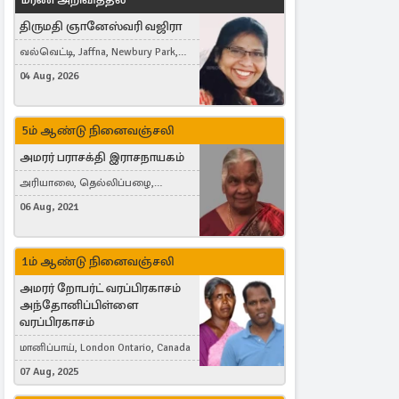
திருமதி ஞானேஸ்வரி வஜிரா
வல்வெட்டி, Jaffna, Newbury Park,
United Kingdom
04 Aug, 2026
5ம் ஆண்டு நினைவஞ்சலி
அமரர் பராசக்தி இராசநாயகம்
அரியாலை, தெல்லிப்பழை,
Montreal, Canada
06 Aug, 2021
1ம் ஆண்டு நினைவஞ்சலி
அமரர் றோபர்ட் வரப்பிரகாசம்
அந்தோனிப்பிள்ளை
வரப்பிரகாசம்
மானிப்பாய், London Ontario, Canada
07 Aug, 2025