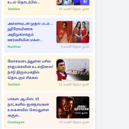
உடல் தொடர்பில்
நீதிமன்றத்தில் வெளியான
Tamilwin
15 மணி நேரம் முன்
அதிர்ச்சி தகவல்
அம்மாவுடன் முதல் படம்...
ஹீரோயினாக
அறிமுகமாகும்
ஊர்வசியின் மகள்
தேஜலட்சுமி!
Manithan
9 மணி நேரம் முன்
மோசமடைந்துள்ள பசில்
ராஜபக்சவின் உடல்நிலை!
நாடு திரும்புவதில்
தொடரும் சிக்கல்
Tamilwin
11 மணி நேரம் முன்
பாக்ஸ் ஆபிஸ்: 15
நாட்களில் ஜனநாயகன்
உலகளவில் செய்துள்ள
வசூல்..
Cineulagam
13 மணி நேரம் முன்