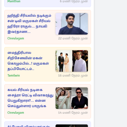
பள்ளம்!
Manithan
6 மணி நேரம் முன்
ஹிந்தி சீரியலில் நடிக்கும்
சன் டிவி மருமகள் சீரியல்
ஹீரோ ராகுல்... நாயகி
இவர்தானா...
Cineulagam
22 மணி நேரம் முன்
மைத்திரிபால
சிறிசேனவின் மகன்
கொழும்பில்..! மருமகள்
தப்பியோட்டம்..
Tamilwin
16 மணி நேரம் முன்
கயல் சீரியல் நடிகை
சைத்ரா ரெட்டி விவாகரத்து
பெறுகிறாரா?... என்ன
செய்துள்ளார் பாருங்க
Cineulagam
14 மணி நேரம் முன்