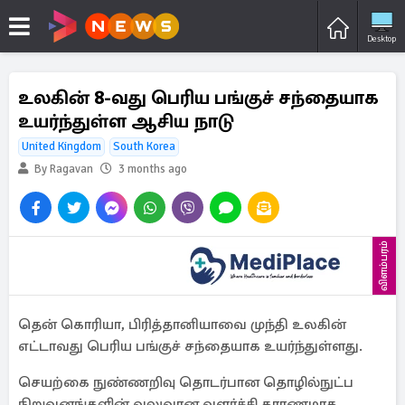
Desktop
உலகின் 8-வது பெரிய பங்குச் சந்தையாக
உயர்ந்துள்ள ஆசிய நாடு
United Kingdom
South Korea
By Ragavan
3 months ago
விளம்பரம்
தென் கொரியா, பிரித்தானியாவை முந்தி உலகின்
எட்டாவது பெரிய பங்குச் சந்தையாக உயர்ந்துள்ளது.
செயற்கை நுண்ணறிவு தொடர்பான தொழில்நுட்ப
நிறுவனங்களின் வலுவான வளர்ச்சி காரணமாக,