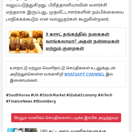
வலுப்படுத்துகிறது. பிரித்தானியாவின் வளர்ச்சி
மந்தமாக இருப்பது, முதலீட்டாளர்களின் நம்பிக்கையை
பாதிக்கக்கூடும் என வல்லுநர்கள் கூறுகின்றனர்.
9 காரட் தங்கத்தில் நகைகள்
வாங்கலாமா? அதன் நன்மைகள்
மற்றும் குறைகள்
உள்நாட்டு மற்றும் வெளிநாட்டு செய்திகளை உடனுக்குடன்
அறிந்துக்கொள்ள லங்காசிறி
WHATSAPP CHANNEL
இல்
இணையுங்கள்.
#SouthKorea #UK #StockMarket #GlobalEconomy #AITech
#FinanceNews #Bloomberg
மேலும் வணிகம் செய்திகளைப் படிக்க இங்கே அழுத்தவும்
UPI கட்டணம் வணிகர்களுக்கு