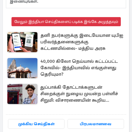
இணையுங்கள்.
மேலும் இந்தியா செய்திகளைப் படிக்க இங்கே அழுத்தவும்
தனி நபர்களுக்கு இடையேயான யுபிஐ
பரிவர்த்தனைகளுக்கு
கட்டணமில்லை- மத்திய அரசு
40,000 கிலோ நெய்யால் கட்டப்பட்ட
கோவில்- இந்தியாவில் எங்குள்ளது
தெரியுமா?
துப்பாக்கி தோட்டாக்களுடன்
சிறைக்குள் நுழைய முயன்ற பள்ளிச்
சிறுமி: விசாரணையின் கூறிய
காரணம்
முக்கிய செய்திகள்
பிரபலமானவை