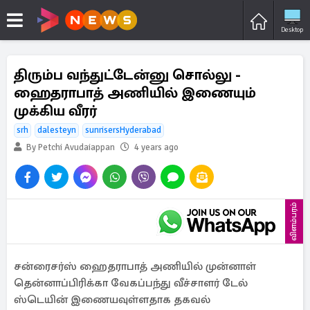
Desktop
திரும்ப வந்துட்டேன்னு சொல்லு -
ஹைதராபாத் அணியில் இணையும்
முக்கிய வீரர்
srh
dalesteyn
sunrisersHyderabad
By Petchi Avudaiappan
4 years ago
விளம்பரம்
சன்ரைசர்ஸ் ஹைதராபாத் அணியில் முன்னாள்
தென்னாப்பிரிக்கா வேகப்பந்து வீச்சாளர் டேல்
ஸ்டெயின் இணையவுள்ளதாக தகவல்