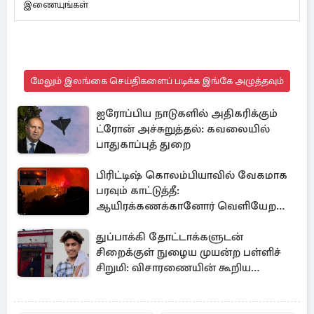
இணையுங்கள்
மேலும் இலங்கை செய்திகளைப் படிக்க இங்கே அழுத்தவும்
ஐரோப்பிய நாடுகளில் அதிகரிக்கும்
ட்ரோன் அச்சுறுத்தல்: கவலையில்
பாதுகாப்புத் துறை
பிரிட்டிஷ் கொலம்பியாவில் வேகமாக
பரவும் காட்டுத்தீ:
ஆயிரக்கணக்கானோர் வெளியேற
உத்தரவு
துப்பாக்கி தோட்டாக்களுடன்
சிறைக்குள் நுழைய முயன்ற பள்ளிச்
சிறுமி: விசாரணையின் கூறிய
காரணம்