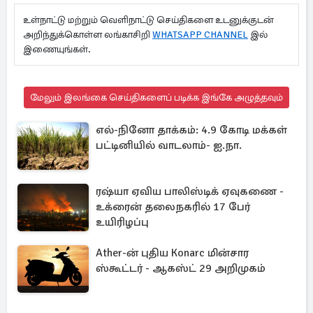
உள்நாட்டு மற்றும் வெளிநாட்டு செய்திகளை உடனுக்குடன்
அறிந்துக்கொள்ள லங்காசிறி
WHATSAPP CHANNEL
இல்
இணையுங்கள்.
மேலும் இலங்கை செய்திகளைப் படிக்க இங்கே அழுத்தவும்
எல்-நினோ தாக்கம்: 4.9 கோடி மக்கள்
பட்டினியில் வாடலாம்- ஐ.நா.
ரஷ்யா ஏவிய பாலிஸ்டிக் ஏவுகணை -
உக்ரைன் தலைநகரில் 17 பேர்
உயிரிழப்பு
Ather-ன் புதிய Konarc மின்சார
ஸ்கூட்டர் - ஆகஸ்ட் 29 அறிமுகம்