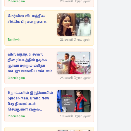
Cineulagam
20 மணி நேரம் முன்
மேர்வின் விடயத்தில்
சிக்கிய பிரபல நடிகை
Tamilwin
21 மணி நேரம் முன்
விஸ்வநாத் & சன்ஸ்
திரைப்படத்தில் நடிக்க
சூர்யா மற்றும் மமிதா
பைஜூ வாங்கிய சம்பளம்..
Cineulagam
23 மணி நேரம் முன்
6 நாட்களில் இந்தியாவில்
Spider-Man: Brand New
Day திரைப்படம்
செய்துள்ள வசூல்..
Cineulagam
18 மணி நேரம் முன்