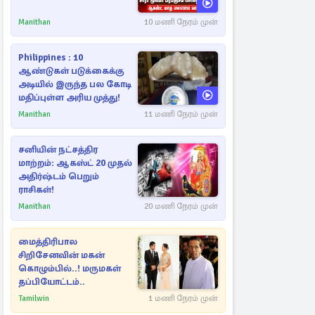
Manithan
10 மணி நேரம் முன்
Philippines : 10
ஆண்டுகள் படுக்கைக்கு
அடியில் இருந்த பல கோடி
மதிப்புள்ள அரிய முத்து!
Manithan
11 மணி நேரம் முன்
சனியின் நட்சத்திர
மாற்றம்: ஆகஸ்ட் 20 முதல்
அதிர்ஷ்டம் பெறும்
ராசிகள்!
Manithan
20 மணி நேரம் முன்
மைத்திரிபால
சிறிசேனவின் மகன்
கொழும்பில்..! மருமகள்
தப்பியோட்டம்..
Tamilwin
1 மணி நேரம் முன்