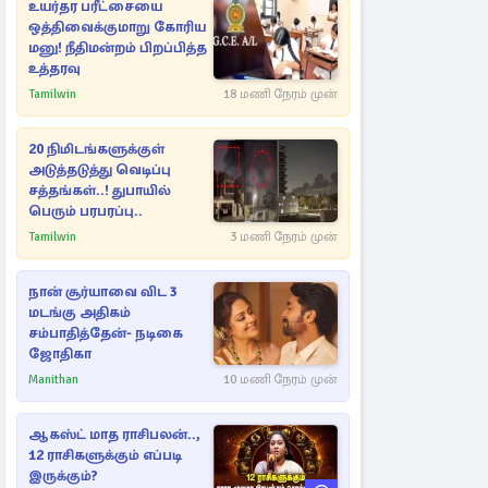
உயர்தர பரீட்சையை
ஒத்திவைக்குமாறு கோரிய
மனு! நீதிமன்றம் பிறப்பித்த
உத்தரவு
Tamilwin
18 மணி நேரம் முன்
20 நிமிடங்களுக்குள்
அடுத்தடுத்து வெடிப்பு
சத்தங்கள்..! துபாயில்
பெரும் பரபரப்பு..
Tamilwin
3 மணி நேரம் முன்
நான் சூர்யாவை விட 3
மடங்கு அதிகம்
சம்பாதித்தேன்- நடிகை
ஜோதிகா
Manithan
10 மணி நேரம் முன்
ஆகஸ்ட் மாத ராசிபலன்..,
12 ராசிகளுக்கும் எப்படி
இருக்கும்?