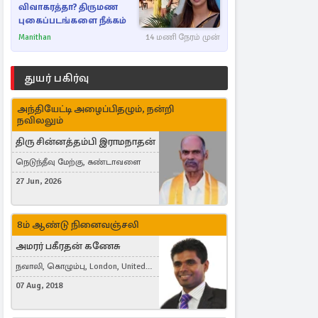
விவாகரத்தா? திருமண
புகைப்படங்களை நீக்கம்
Manithan
14 மணி நேரம் முன்
துயர் பகிர்வு
அந்தியேட்டி அழைப்பிதழும், நன்றி
நவிலலும்
திரு சின்னத்தம்பி இராமநாதன்
நெடுந்தீவு மேற்கு, கண்டாவளை
27 Jun, 2026
8ம் ஆண்டு நினைவஞ்சலி
அமரர் பகீரதன் கணேசு
நவாலி, கொழும்பு, London, United
Kingdom
07 Aug, 2018