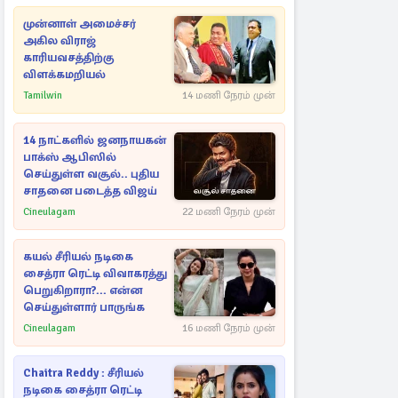
முன்னாள் அமைச்சர்
அகில விராஜ்
காரியவசத்திற்கு
விளக்கமறியல்
Tamilwin
14 மணி நேரம் முன்
14 நாட்களில் ஜனநாயகன்
பாக்ஸ் ஆபிஸில்
செய்துள்ள வசூல்.. புதிய
சாதனை படைத்த விஜய்
Cineulagam
22 மணி நேரம் முன்
கயல் சீரியல் நடிகை
சைத்ரா ரெட்டி விவாகரத்து
பெறுகிறாரா?... என்ன
செய்துள்ளார் பாருங்க
Cineulagam
16 மணி நேரம் முன்
Chaitra Reddy : சீரியல்
நடிகை சைத்ரா ரெட்டி