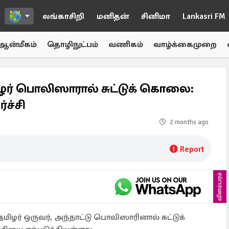
லங்காசிறி
மனிதன்
சினிமா
Lankasri FM
ஆன்மீகம்
தொழிநுட்பம்
வணிகம்
வாழ்க்கைமுறை
ழர் பொலிஸாரால் சுட்டுக் கொலை:
்ச்சி
2 months ago
Report
விளம்பரம்
ிழர் ஒருவர், அந்நாட்டு பொலிஸாரினால் சுட்டுக்