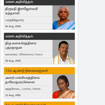
மரண அறிவித்தல்
திருமதி இராஜேஸ்வரி
கந்தசாமி
பருத்தித்துறை
04 Aug, 2026
மரண அறிவித்தல்
திரு கனகரெத்தினம்
பத்மநாதன்
மல்லாகம், Villetaneuse, France
02 Aug, 2026
25ம் ஆண்டு நினைவஞ்சலி
அமரர் பாக்கியரத்தினம்
தாமோதரம்பிள்ளை
கந்தரோடை, London, United
Kingdom
11 Aug, 2001