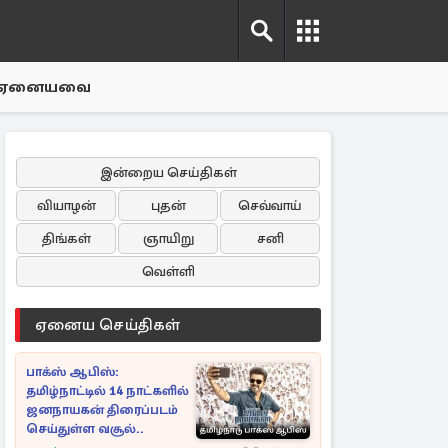
ஏனையவை
இன்றைய செய்திகள்
வியாழன்
புதன்
செவ்வாய்
திங்கள்
ஞாயிறு
சனி
வெள்ளி
ஏனைய செய்திகள்
பாக்ஸ் ஆபிஸ்:
தமிழ்நாட்டில் 14 நாட்களில்
ஜனநாயகன் திரைப்படம்
செய்துள்ள வசூல்..