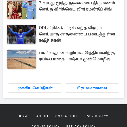
7 வயது மூத்த நடிகையை திருமணம்
செய்த கிரிக்கெட் வீரர் ரமன்தீப் சிங்
ODI கிரிக்கெட்டில் எந்த வீரரும்
செய்யாத சாதனையை படைத்துள்ள
ரஷீத் கான்
பாகிஸ்தான் வழியாக இந்தியாவிற்கு
ரயில் பாதை - ரஷ்யா முன்மொழிவு
முக்கிய செய்திகள்
பிரபலமானவை
HOME
ABOUT
CONTACT US
USER POLICY
COOKIE POLICY
PRIVACY POLICY