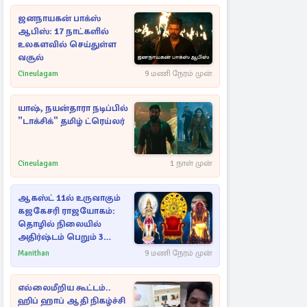
ஜனநாயகன் பாக்ஸ்
ஆபிஸ்: 17 நாட்களில்
உலகளவில் செய்துள்ள
வசூல்
Cineulagam
9 மணி நேரம் முன்
யாஷ், நயன்தாரா நடிப்பில்
"டாக்சிக்" தமிழ் ட்ரெய்லர்
Cineulagam
1 நாள் முன்
ஆகஸ்ட் 11ல் உருவாகும்
கஜகேசரி ராஜயோகம்:
தொழில் நிலையில்
அதிர்ஷ்டம் பெறும் 3
ராசிகள்!
Manithan
9 மணி நேரம் முன்
எல்லைமீறிய கூட்டம்..
ஹிப் ஹாப் ஆதி நிகழ்ச்சி