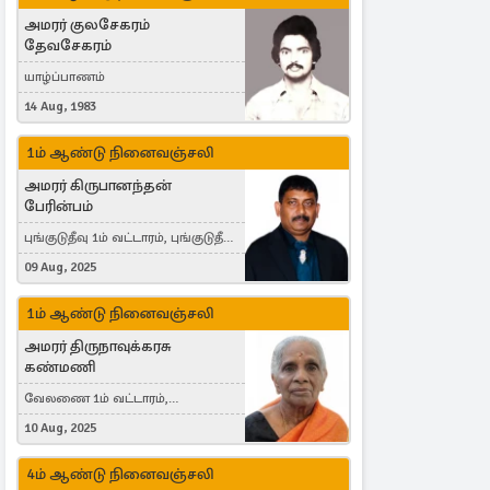
அமரர் குலசேகரம்
தேவசேகரம்
யாழ்ப்பாணம்
14 Aug, 1983
1ம் ஆண்டு நினைவஞ்சலி
அமரர் கிருபானந்தன்
பேரின்பம்
புங்குடுதீவு 1ம் வட்டாரம், புங்குடுதீவு,
India, Lausanne, Switzerland
09 Aug, 2025
1ம் ஆண்டு நினைவஞ்சலி
அமரர் திருநாவுக்கரசு
கண்மணி
வேலணை 1ம் வட்டாரம்,
மண்கும்பான் மேற்கு, Liestal,
10 Aug, 2025
Switzerland
4ம் ஆண்டு நினைவஞ்சலி