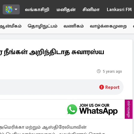
லங்காசிறி
மனிதன்
சினிமா
Lankasri FM
ஆன்மீகம்
தொழிநுட்பம்
வணிகம்
வாழ்க்கைமுறை
நீங்கள் அறிந்திடாத சுவாரஸ்ய
5 years ago
Report
விளம்பரம்
அமெரிக்கா மற்றும் ஆஸ்திரேலியாவின்