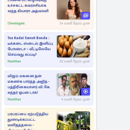
டாக்சிக் பட விழாவுக்கு
உச்சகட்ட கவர்ச்சியாக
வந்த கியாரா அத்வானி
Cineulagam
14 மணி நேரம் முன்
Tea Kadai Sweet Bonda :
டீக்கடை ஸ்டைல் இனிப்பு
போண்டா – வீட்டிலேயே
செய்வது எப்படி?
Manithan
22 மணி நேரம் முன்
விஜய் மகனை தன்
மகனாக பார்த்த அஜித் -
பத்திரிகையாளர் வி.கே.
சுந்தர் ஓபன் டாக்!
Manithan
4 மணி நேரம் முன்
பரபரப்பை ஏற்படுத்திய
துண்டிக்கப்பட்ட
மனிதத்தலை -