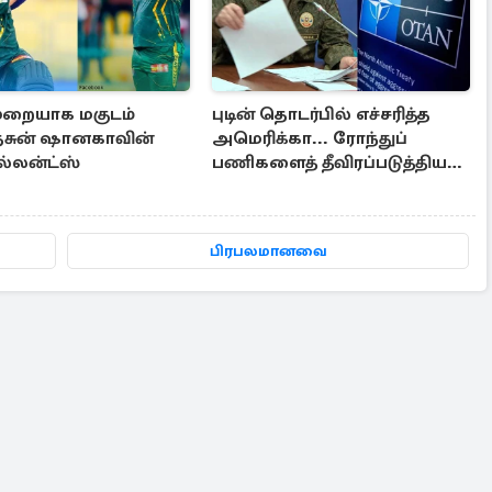
முறையாக மகுடம்
புடின் தொடர்பில் எச்சரித்த
.தசுன் ஷானகாவின்
அமெரிக்கா... ரோந்துப்
ல்லன்ட்ஸ்
பணிகளைத் தீவிரப்படுத்திய
ராயல் கடற்படை
பிரபலமானவை