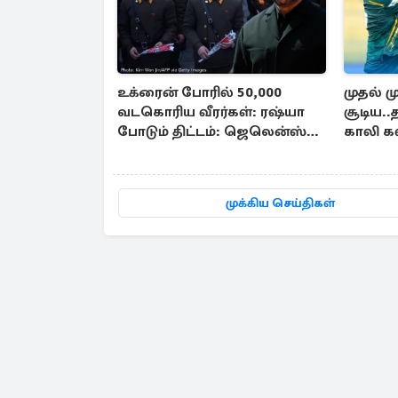
உக்ரைன் போரில் 50,000
முதல் 
வடகொரிய வீரர்கள்: ரஷ்யா
சூடிய.
போடும் திட்டம்: ஜெலென்ஸ்கி
காலி க
எச்சரிக்கை
முக்கிய செய்திகள்