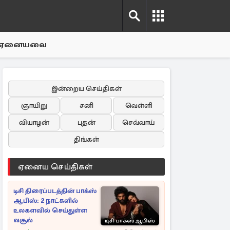
ஏனையவை
இன்றைய செய்திகள்
ஞாயிறு
சனி
வெள்ளி
வியாழன்
புதன்
செவ்வாய்
திங்கள்
ஏனைய செய்திகள்
டிசி திரைப்படத்தின் பாக்ஸ்
ஆபிஸ்: 2 நாட்களில்
உலகளவில் செய்துள்ள
வசூல்