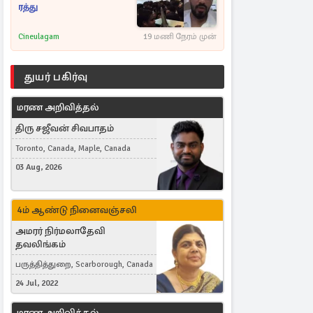
ரத்து
Cineulagam
19 மணி நேரம் முன்
துயர் பகிர்வு
மரண அறிவித்தல்
திரு சஜீவன் சிவபாதம்
Toronto, Canada, Maple, Canada
03 Aug, 2026
4ம் ஆண்டு நினைவஞ்சலி
அமரர் நிர்மலாதேவி
தவலிங்கம்
பருத்தித்துறை, Scarborough, Canada
24 Jul, 2022
மரண அறிவித்தல்