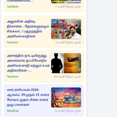
பின்னணியில்
மறைந்துள்ள மர்மம்
Tamilwin
7 மணி நேரம் முன்
அநுரவின் அதிரடி
தீர்மானம்.. தேரர்களுக்கும்
சிக்கலா..! பதற்றத்தில்
அரசியல்வாதிகள்
Tamilwin
3 மணி நேரம் முன்
அச்சத்தில் நாட்டிலிருந்து
அவசரமாக தப்பியோடும்
அரசியல்வாதி மற்றும் உயர்
அதிகாரிகள் -
ஆதாரங்களுடன்
Tamilwin
10 மணி நேரம் முன்
நெருங்கும்
புலனாய்வாளர்கள்
வார ராசிபலன் 2026:
ஆகஸ்ட் 09 முதல் 15 வரை
மேஷம் முதல் மீனம் வரை
முழு பலன்கள்
Manithan
6 மணி நேரம் முன்