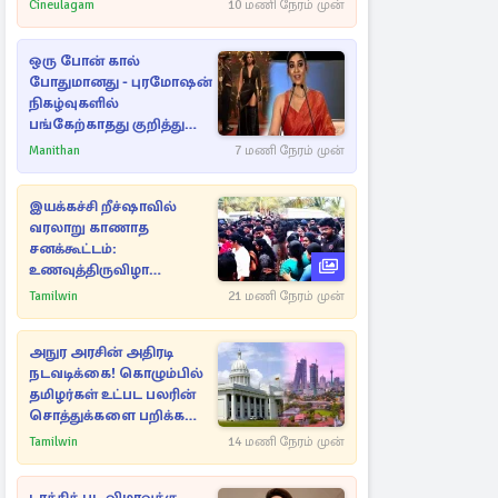
Cineulagam
10 மணி நேரம் முன்
ஒரு போன் கால்
போதுமானது - புரமோஷன்
நிகழ்வுகளில்
பங்கேற்காதது குறித்து
நயன்தாரா ஓபன் டாக்!
Manithan
7 மணி நேரம் முன்
இயக்கச்சி றீச்ஷாவில்
வரலாறு காணாத
சனக்கூட்டம்:
உணவுத்திருவிழா
இடைநிறுத்தம்
Tamilwin
21 மணி நேரம் முன்
அநுர அரசின் அதிரடி
நடவடிக்கை! கொழும்பில்
தமிழர்கள் உட்பட பலரின்
சொத்துக்களை பறிக்க
நடவடிக்கை
Tamilwin
14 மணி நேரம் முன்