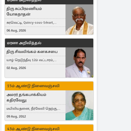
திரு சுப்பிரமணியம்
யோகநாதன்
கரவெட்டி, Quincy-sous-Sénart,
France
06 Aug, 2026
மரண அறிவித்தல்
திரு சிவலிங்கம் கனகசபை
யாழ் நெடுந்தீவு 12ம் வட்டாரம்,
Jaffna, நயினாதீவு, London, United
02 Aug, 2026
Kingdom
15ம் ஆண்டு நினைவஞ்சலி
அமரர் தங்கபாக்கியம்
கதிரவேலு
மயிலியதனை, நீர்வேலி தெற்கு,
Herning, Denmark
09 Aug, 2012
43ம் ஆண்டு நினைவஞ்சலி