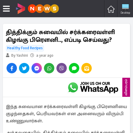
Desktop
தித்திக்கும் சுவையில் சர்க்கரைவள்ளி
கிழங்கு பிரௌனி.., எப்படி செய்வது?
Healthy Food Recipes
By Yashini
a year ago
விளம்பரம்
இந்த சுவையான சர்க்கரைவள்ளி கிழங்கு பிரௌனியை
குழந்தைகள், பெரியவர்கள் என அனைவரும் விரும்பி
உண்ணுவார்கள்.
அந்தவகையில், தித்திக்கும் சுவையில் சர்க்கரைவள்ளி