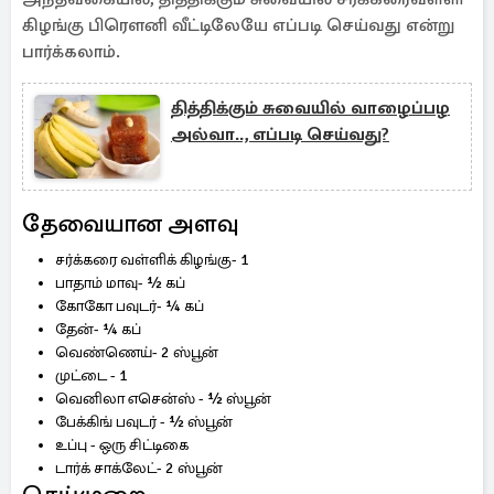
கிழங்கு பிரௌனி வீட்டிலேயே எப்படி செய்வது என்று
பார்க்கலாம்.
தித்திக்கும் சுவையில் வாழைப்பழ
அல்வா.., எப்படி செய்வது?
தேவையான அளவு
சர்க்கரை வள்ளிக் கிழங்கு- 1
பாதாம் மாவு- ½ கப்
கோகோ பவுடர்- ¼ கப்
தேன்- ¼ கப்
வெண்ணெய்- 2 ஸ்பூன்
முட்டை - 1
வெனிலா எசென்ஸ் - ½ ஸ்பூன்
பேக்கிங் பவுடர் - ½ ஸ்பூன்
உப்பு - ஒரு சிட்டிகை
டார்க் சாக்லேட்- 2 ஸ்பூன்