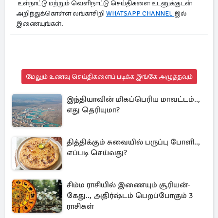
உள்நாட்டு மற்றும் வெளிநாட்டு செய்திகளை உடனுக்குடன்
அறிந்துக்கொள்ள லங்காசிறி
WHATSAPP CHANNEL
இல்
இணையுங்கள்.
மேலும் உணவு செய்திகளைப் படிக்க இங்கே அழுத்தவும்
இந்தியாவின் மிகப்பெரிய மாவட்டம்..,
எது தெரியுமா?
தித்திக்கும் சுவையில் பருப்பு போளி..,
எப்படி செய்வது?
சிம்ம ராசியில் இணையும் சூரியன்-
கேது.., அதிர்ஷ்டம் பெறப்போகும் 3
ராசிகள்