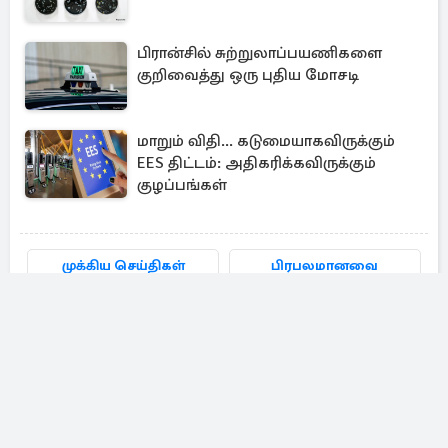
பிரான்சில் சுற்றுலாப்பயணிகளை
குறிவைத்து ஒரு புதிய மோசடி
மாறும் விதி... கடுமையாகவிருக்கும்
EES திட்டம்: அதிகரிக்கவிருக்கும்
குழப்பங்கள்
முக்கிய செய்திகள்
பிரபலமானவை
HOME
ABOUT
CONTACT US
USER POLICY
COOKIE POLICY
PRIVACY POLICY