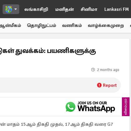
லங்காசிறி
மனிதன்
சினிமா
Lankasri FM
ஆன்மீகம்
தொழிநுட்பம்
வணிகம்
வாழ்க்கைமுறை
டுகள் துவக்கம்: பயணிகளுக்கு
2 months ago
Report
விளம்பரம்
ூன் மாதம் 15ஆம் திகதி முதல், 17ஆம் திகதி வரை G7