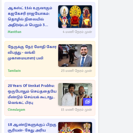
ஆகஸ்ட் 11ல் உருவாகும்
கஜகேசரி ராஜயோகம்:
தொழில் நிலையில்
அதிர்ஷ்டம் பெறும் 3
ராசிகள்!
Manithan
4 மணி நேரம் முன்
நேருக்கு நேர் மோதி கோர
விபத்து - வங்கி
முகாமையாளர் பலி
Tamilwin
23 மணி நேரம் முன்
20 Years Of Venkat Prabhu:
ஒருபோதும் செய்ததையே
மீண்டும் செய்யக் கூடாது..
வெங்கட் பிரபு
Cineulagam
15 மணி நேரம் முன்
18 ஆண்டுகளுக்குப் பிறகு
சூரியன்- கேது அரிய