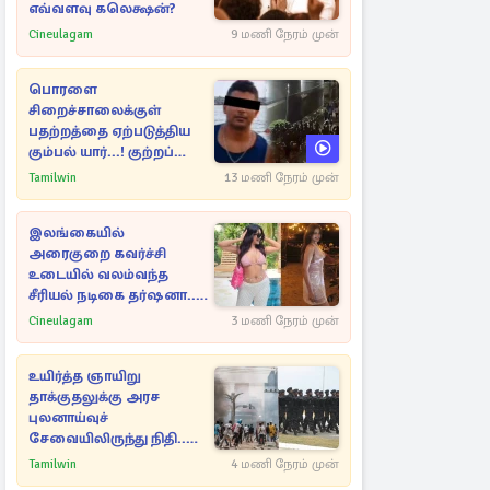
எவ்வளவு கலெக்ஷன்?
Cineulagam
9 மணி நேரம் முன்
பொரளை
சிறைச்சாலைக்குள்
பதற்றத்தை ஏற்படுத்திய
கும்பல் யார்...! குற்றப்
பின்னணி தொடர்பில்
Tamilwin
13 மணி நேரம் முன்
அதிர்ச்சித் தகவல்கள்
இலங்கையில்
அரைகுறை கவர்ச்சி
உடையில் வலம்வந்த
சீரியல் நடிகை தர்ஷனா...
அவரே வெளியிட்ட
Cineulagam
3 மணி நேரம் முன்
வீடியோ
உயிர்த்த ஞாயிறு
தாக்குதலுக்கு அரச
புலனாய்வுச்
சேவையிலிருந்து நிதி..
வெளியான அதிர்ச்சி
Tamilwin
4 மணி நேரம் முன்
தகவல்!