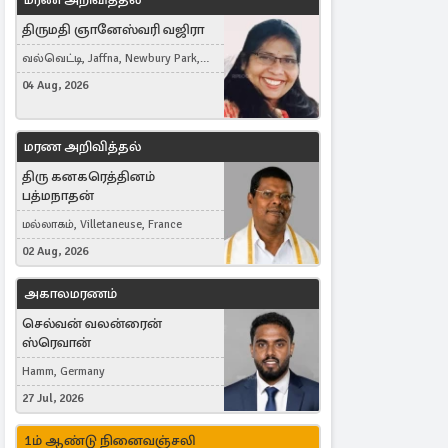
திருமதி ஞானேஸ்வரி வஜிரா
வல்வெட்டி, Jaffna, Newbury Park,
United Kingdom
04 Aug, 2026
மரண அறிவித்தல்
திரு கனகரெத்தினம்
பத்மநாதன்
மல்லாகம், Villetaneuse, France
02 Aug, 2026
அகாலமரணம்
செல்வன் வலன்ரைன்
ஸ்ரெவான்
Hamm, Germany
27 Jul, 2026
1ம் ஆண்டு நினைவஞ்சலி