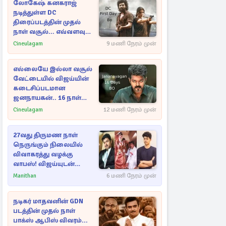
லோகேஷ் கனகராஜ்
நடித்துள்ள DC
திரைப்படத்தின் முதல்
நாள் வசூல்... எவ்வளவு
தெரியுமா?
Cineulagam
9 மணி நேரம் முன்
எல்லையே இல்லா வசூல்
வேட்டையில் விஜய்யின்
கடைசிப்படமான
ஜனநாயகன்.. 16 நாள்
பாக்ஸ் ஆபிஸ்
Cineulagam
12 மணி நேரம் முன்
27வது திருமண நாள்
நெருங்கும் நிலையில்
விவாகரத்து வழக்கு
வாபஸ்! விஜய்யுடன்
மீண்டும் இணைவாரா?
Manithan
6 மணி நேரம் முன்
நடிகர் மாதவனின் GDN
படத்தின் முதல் நாள்
பாக்ஸ் ஆபிஸ் விவரம்...