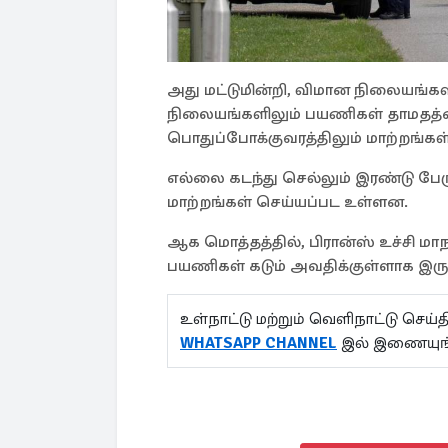
அது மட்டுமின்றி, விமான நிலையங்களி
நிலையங்களிலும் பயணிகள் தாமதத்த
பொதுப்போக்குவரத்திலும் மாற்றங்கள
எல்லை கடந்து செல்லும் இரண்டு பேரு
மாற்றங்கள் செய்யப்பட உள்ளன.
ஆக மொத்தத்தில், பிரான்ஸ் உச்சி ம
பயணிகள் கடும் அவதிக்குள்ளாக இருக
உள்நாட்டு மற்றும் வெளிநாட்டு செ
WHATSAPP CHANNEL
இல் இணையுங