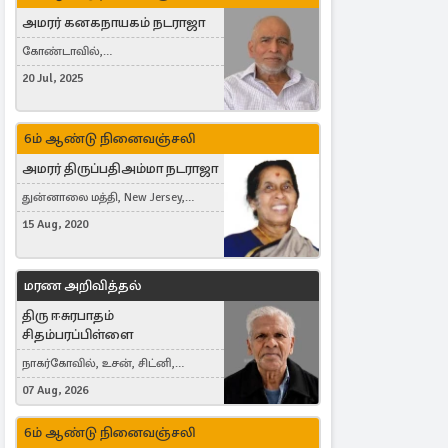
அமரர் கனகநாயகம் நடராஜா
கோண்டாவில்,
புன்னாலைக்கட்டுவன், சவுதி
20 Jul, 2025
அரேபியா, Saudi Arabia, ஜேர்மனி,
Germany, Brampton, Canada
6ம் ஆண்டு நினைவஞ்சலி
அமரர் திருப்பதிஅம்மா நடராஜா
துன்னாலை மத்தி, New Jersey,
United States, Toronto, Canada
15 Aug, 2020
மரண அறிவித்தல்
திரு ஈசுரபாதம்
சிதம்பரப்பிள்ளை
நாகர்கோவில், உசன், சிட்னி,
Australia
07 Aug, 2026
6ம் ஆண்டு நினைவஞ்சலி