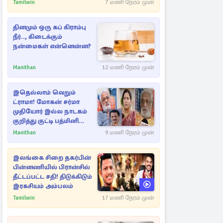
எம்.பிக்கு
Tamilwin
7 மணி நேரம் முன்
பிரித்தானியாவில் ஏற்பட்ட
சிக்கல்
தினமும் ஒரு கப் கிராம்பு
நீர்.., கிடைக்கும்
நன்மைகள் என்னென்ன?
Manithan
12 மணி நேரம் முன்
இதெல்லாம் வெறும்
ட்ராமா! மோகன் சர்மா
முதியோர் இல்ல நாடகம்
குறித்து குட்டி பத்மினி
பரபரப்பு பேட்டி
Manithan
9 மணி நேரம் முன்
இலங்கை சிறை தகர்பின்
பின்னணியில் பிரான்சில்
தீட்டப்பட்ட சதி! திடுக்கிடும்
இரகசியம் அம்பலம்
Tamilwin
17 மணி நேரம் முன்