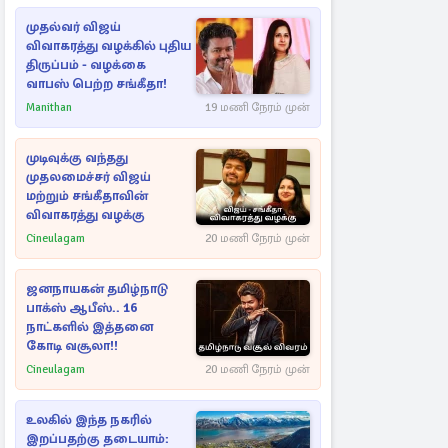
முதல்வர் விஜய்
விவாகரத்து வழக்கில் புதிய
திருப்பம் - வழக்கை
வாபஸ் பெற்ற சங்கீதா!
Manithan
19 மணி நேரம் முன்
முடிவுக்கு வந்தது
முதலமைச்சர் விஜய்
மற்றும் சங்கீதாவின்
விவாகரத்து வழக்கு
Cineulagam
20 மணி நேரம் முன்
ஜனநாயகன் தமிழ்நாடு
பாக்ஸ் ஆபீஸ்.. 16
நாட்களில் இத்தனை
கோடி வசூலா!!
Cineulagam
20 மணி நேரம் முன்
உலகில் இந்த நகரில்
இறப்பதற்கு தடையாம்: