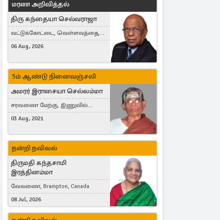
மரண அறிவித்தல்
திரு கந்தையா செல்வராஜா
வட்டுக்கோட்டை, வெள்ளவத்தை,
Toronto, Canada
06 Aug, 2026
5ம் ஆண்டு நினைவஞ்சலி
அமரர் இராசையா செல்லம்மா
சரவணை மேற்கு, இணுவில்
கிழக்கு
03 Aug, 2021
நன்றி நவிலல்
திருமதி கந்தசாமி
இரத்தினம்மா
வேலணை, Brampton, Canada
08 Jul, 2026