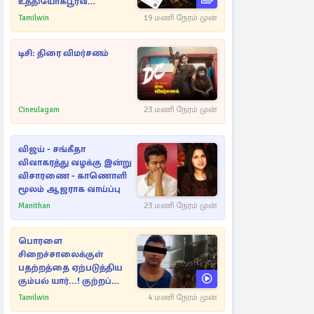
உத்தியோகபூர்வ
அறிவிப்பு!
Tamilwin
19 மணி நேரம் முன்
டிசி: திரை விமர்சனம்
Cineulagam
23 மணி நேரம் முன்
விஜய் - சங்கீதா
விவாகரத்து வழக்கு இன்று
விசாரணை - காணொளி
மூலம் ஆஜராக வாய்ப்பு
Manithan
23 மணி நேரம் முன்
பொரளை
சிறைச்சாலைக்குள்
பதற்றத்தை ஏற்படுத்திய
கும்பல் யார்...! குற்றப்
பின்னணி தொடர்பில்
Tamilwin
4 மணி நேரம் முன்
அதிர்ச்சித் தகவல்கள்