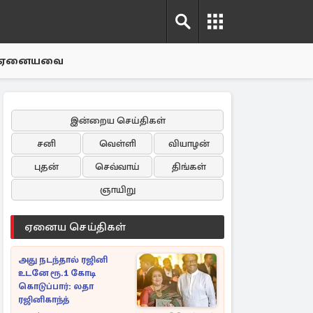
ஏனையவை
இன்றைய செய்திகள்
சனி
வெள்ளி
வியாழன்
புதன்
செவ்வாய்
திங்கள்
ஞாயிறு
ஏனைய செய்திகள்
அது நடந்தால் ரஜினி
உடனே ரூ.1 கோடி
கொடுப்பார்: லதா
ரஜினிகாந்த்