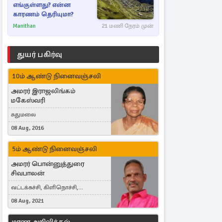
எங்குள்ளது? என்ன
காரணம் தெரியுமா?
Manithan
21 மணி நேரம் முன்
துயர் பகிர்வு
10ம் ஆண்டு நினைவஞ்சலி
அமரர் இராஜலிங்கம்
மகேஸ்வரி
சுதுமலை
08 Aug, 2016
5ம் ஆண்டு நினைவஞ்சலி
அமரர் பொன்னுத்துரை
சிவபாலன்
வட்டக்கச்சி, கிளிநொச்சி,
வட்டக்கச்சி இராமநாதபுரம்
08 Aug, 2021
மரண அறிவித்தல்