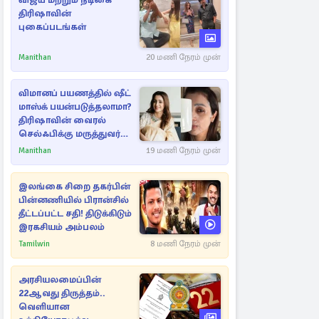
விஜய் மற்றும் நடிகை
திரிஷாவின்
புகைப்படங்கள்
Manithan
20 மணி நேரம் முன்
விமானப் பயணத்தில் ஷீட்
மாஸ்க் பயன்படுத்தலாமா?
திரிஷாவின் வைரல்
செல்ஃபிக்கு மருத்துவர்
விளக்கம்
Manithan
19 மணி நேரம் முன்
இலங்கை சிறை தகர்பின்
பின்னணியில் பிரான்சில்
தீட்டப்பட்ட சதி! திடுக்கிடும்
இரகசியம் அம்பலம்
Tamilwin
8 மணி நேரம் முன்
அரசியலமைப்பின்
22ஆவது திருத்தம்..
வெளியான