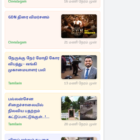
Cineulagam
16 மணி நேரம் முன்
GDN திரை விமர்சனம்
Cineulagam
21 மணி நேரம் முன்
நேருக்கு நேர் மோதி கோர
விபத்து - வங்கி
முகாமையாளர் பலி
Tamilwin
13 மணி நேரம் முன்
பல்லன்சேன
சிறைச்சாலையில்
நிலவிய பதற்றம்
கட்டுப்பாட்டுக்குள்..!
அதிரடியாக களமிறங்கிய
Tamilwin
20 மணி நேரம் முன்
அதிகாரிகள்