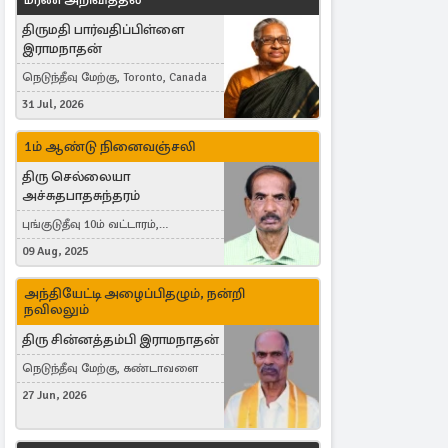
திருமதி பார்வதிப்பிள்ளை
இராமநாதன்
நெடுந்தீவு மேற்கு, Toronto, Canada
31 Jul, 2026
1ம் ஆண்டு நினைவஞ்சலி
திரு செல்லையா
அச்சுதபாதசுந்தரம்
புங்குடுதீவு 10ம் வட்டாரம்,
கொள்ளுப்பிட்டி
09 Aug, 2025
அந்தியேட்டி அழைப்பிதழும், நன்றி
நவிலலும்
திரு சின்னத்தம்பி இராமநாதன்
நெடுந்தீவு மேற்கு, கண்டாவளை
27 Jun, 2026