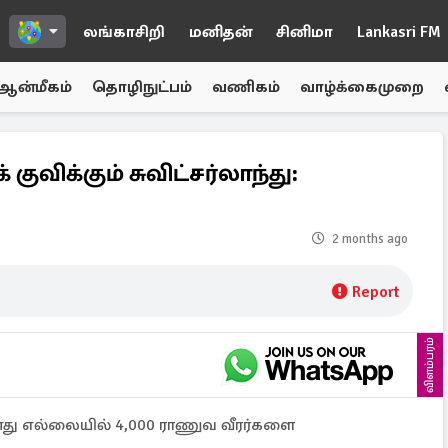
லங்காசிறி
மனிதன்
சினிமா
Lankasri FM
ஆன்மீகம்
தொழிநுட்பம்
வணிகம்
வாழ்க்கைமுறை
விக்கும் சுவிட்சர்லாந்து:
2 months ago
Report
விளம்பரம்
தனது எல்லையில் 4,000 ராணுவ வீரர்களை