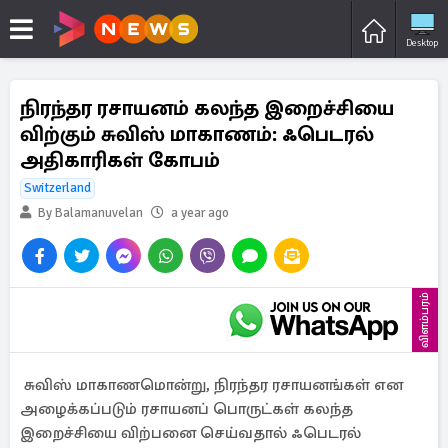
Desktop
நிரந்தர ரசாயனம் கலந்த இறைச்சியை
விற்கும் சுவிஸ் மாகாணம்: ஃபெடரல்
அதிகாரிகள் கோபம்
Switzerland
By Balamanuvelan
a year ago
விளம்பரம்
சுவிஸ் மாகாணமொன்று, நிரந்தர ரசாயனங்கள் என
அழைக்கப்படும் ரசாயனப் பொருட்கள் கலந்த
இறைச்சியை விற்பனை செய்வதால் ஃபெடரல்