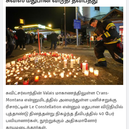
சுவிஸ் மதுபான விடுதி தீவிபத்து
சுவிட்சர்லாந்தின் Valais மாகாணத்திலுள்ள Crans-
Montana என்னுமிடத்தில் அமைந்துள்ள பனிச்சறுக்கு
ரிசார்ட்டின் Le Constellation என்னும் மதுபான விடுதியில்
புத்தாண்டு தினத்தன்று நிகழ்ந்த தீவிபத்தில் 40 பேர்
பலியானார்கள், நூற்றுக்கும் அதிகமானோர்
காயமடைந்தார்கள்.