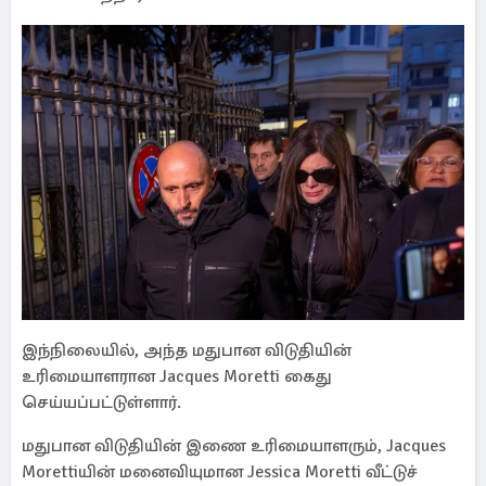
இந்நிலையில், அந்த மதுபான விடுதியின்
உரிமையாளரான Jacques Moretti கைது
செய்யப்பட்டுள்ளார்.
மதுபான விடுதியின் இணை உரிமையாளரும், Jacques
Morettiயின் மனைவியுமான Jessica Moretti வீட்டுச்