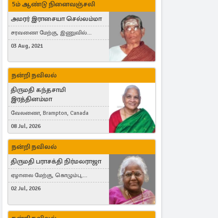
5ம் ஆண்டு நினைவஞ்சலி
அமரர் இராசையா செல்லம்மா
சரவணை மேற்கு, இணுவில்
கிழக்கு
03 Aug, 2021
நன்றி நவிலல்
திருமதி கந்தசாமி
இரத்தினம்மா
வேலணை, Brampton, Canada
08 Jul, 2026
நன்றி நவிலல்
திருமதி பராசக்தி நிர்மலராஜா
ஏழாலை மேற்கு, கொழும்பு,
தங்காலை, London, United Kingdom
02 Jul, 2026