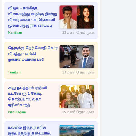
விஜய் - சங்கீதா
விவாகரத்து வழக்கு இன்று
விசாரணை - காணொளி
மூலம் ஆஜராக வாய்ப்பு
Manithan
23 மணி நேரம் முன்
நேருக்கு நேர் மோதி கோர
விபத்து - வங்கி
முகாமையாளர் பலி
Tamilwin
13 மணி நேரம் முன்
அது நடந்தால் ரஜினி
உடனே ரூ.1 கோடி
கொடுப்பார்: லதா
ரஜினிகாந்த்
Cineulagam
15 மணி நேரம் முன்
உலகில் இந்த நகரில்
இறப்பதற்கு தடையாம்: