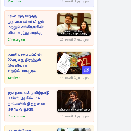
Manithan
18 மணி நேரம் முன்
முடிவுக்கு வந்தது
முதலமைச்சர் விஜய்
மற்றும் சங்கீதாவின்
விவாகரத்து வழக்கு
Cineulagam
20 மணி நேரம் முன்
அரசியலமைப்பின்
22ஆவது திருத்தம்..
வெளியான
உத்தியோகபூர்வ
அறிவிப்பு!
Tamilwin
19 மணி நேரம் முன்
ஜனநாயகன் தமிழ்நாடு
பாக்ஸ் ஆபீஸ்.. 16
நாட்களில் இத்தனை
கோடி வசூலா!!
Cineulagam
19 மணி நேரம் முன்