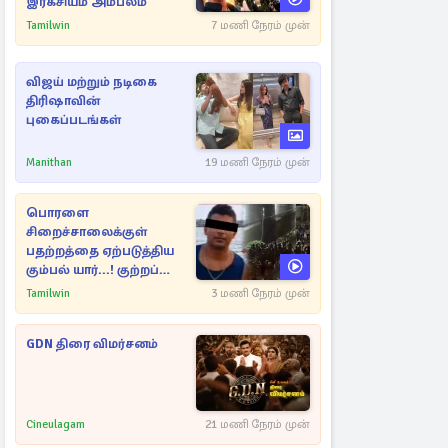
இரகசியம் அம்பலம்
Tamilwin
7 மணி நேரம் முன்
விஜய் மற்றும் நடிகை
திரிஷாவின்
புகைப்படங்கள்
Manithan
19 மணி நேரம் முன்
பொரளை
சிறைச்சாலைக்குள்
பதற்றத்தை ஏற்படுத்திய
கும்பல் யார்...! குற்றப்
பின்னணி தொடர்பில்
Tamilwin
3 மணி நேரம் முன்
அதிர்ச்சித் தகவல்கள்
GDN திரை விமர்சனம்
Cineulagam
21 மணி நேரம் முன்