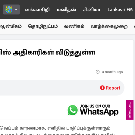
லங்காசிறி
மனிதன்
சினிமா
Lankasri FM
ஆன்மீகம்
தொழிநுட்பம்
வணிகம்
வாழ்க்கைமுறை
ிஸ் அதிகாரிகள் விடுத்துள்ள
a month ago
Report
விளம்பரம்
் வெப்பம் காரணமாக, எளிதில் பாதிப்புக்குள்ளாகும்