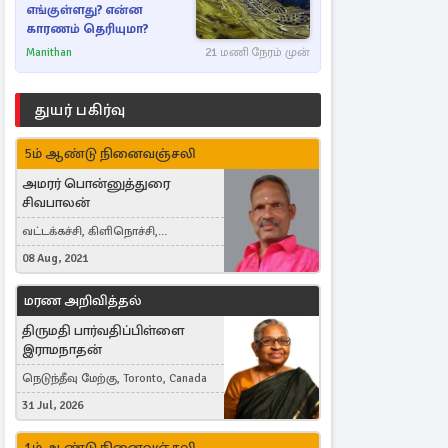
எங்குள்ளது? என்ன
காரணம் தெரியுமா?
Manithan
21 மணி நேரம் முன்
துயர் பகிர்வு
5ம் ஆண்டு நினைவஞ்சலி
அமரர் பொன்னுத்துரை
சிவபாலன்
வட்டக்கச்சி, கிளிநொச்சி,
வட்டக்கச்சி இராமநாதபுரம்
08 Aug, 2021
மரண அறிவித்தல்
திருமதி பார்வதிப்பிள்ளை
இராமநாதன்
நெடுந்தீவு மேற்கு, Toronto, Canada
31 Jul, 2026
1ம் ஆண்டு நினைவஞ்சலி