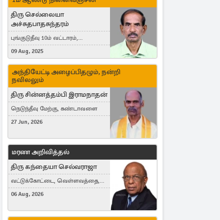
திரு செல்லையா
அச்சுதபாதசுந்தரம்
புங்குடுதீவு 10ம் வட்டாரம்,
கொள்ளுப்பிட்டி
09 Aug, 2025
அந்தியேட்டி அழைப்பிதழும், நன்றி
நவிலலும்
திரு சின்னத்தம்பி இராமநாதன்
நெடுந்தீவு மேற்கு, கண்டாவளை
27 Jun, 2026
மரண அறிவித்தல்
திரு கந்தையா செல்வராஜா
வட்டுக்கோட்டை, வெள்ளவத்தை,
Toronto, Canada
06 Aug, 2026