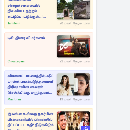
பல்லன்சேன
சிறைச்சாலையில்
நிலவிய பதற்றம்
கட்டுப்பாட்டுக்குள்..!
அதிரடியாக களமிறங்கிய
Tamilwin
20 மணி நேரம் முன்
அதிகாரிகள்
டிசி: திரை விமர்சனம்
Cineulagam
22 மணி நேரம் முன்
விமானப் பயணத்தில் ஷீட்
மாஸ்க் பயன்படுத்தலாமா?
திரிஷாவின் வைரல்
செல்ஃபிக்கு மருத்துவர்
விளக்கம்
Manithan
19 மணி நேரம் முன்
இலங்கை சிறை தகர்பின்
பின்னணியில் பிரான்சில்
தீட்டப்பட்ட சதி! திடுக்கிடும்