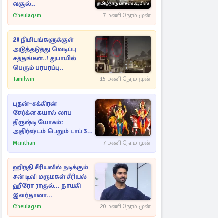
வசூல்..
Cineulagam
7 மணி நேரம் முன்
20 நிமிடங்களுக்குள்
அடுத்தடுத்து வெடிப்பு
சத்தங்கள்..! துபாயில்
பெரும் பரபரப்பு..
Tamilwin
15 மணி நேரம் முன்
புதன்–சுக்கிரன்
சேர்க்கையால் லாப
திருஷ்டி யோகம்:
அதிர்ஷ்டம் பெறும் டாப் 3
ராசிகள்!
Manithan
7 மணி நேரம் முன்
ஹிந்தி சீரியலில் நடிக்கும்
சன் டிவி மருமகள் சீரியல்
ஹீரோ ராகுல்... நாயகி
இவர்தானா...
Cineulagam
20 மணி நேரம் முன்