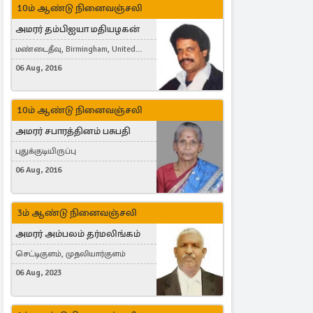
10ம் ஆண்டு நினைவஞ்சலி
அமரர் தம்பிஐயா மதியழகன்
மண்டைதீவு, Birmingham, United
Kingdom
06 Aug, 2016
10ம் ஆண்டு நினைவஞ்சலி
அமரர் சபாரத்தினம் பசுபதி
புதுக்குடியிருப்பு
06 Aug, 2016
3ம் ஆண்டு நினைவஞ்சலி
அமரர் அம்பலம் தர்மலிங்கம்
செட்டிகுளம், முதலியார்குளம்
06 Aug, 2023