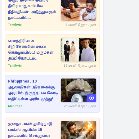
அநுர அரசின் அதிரடி -
தீவிர பாதுகாப்பில்
நீதிபதிகள்- அடுத்துவரும்
நாட்களில்
அம்பலமாகவுள்ள ரகசியம்
Tamilwin
5 மணி நேரம் முன்
மைத்திரிபால
சிறிசேனவின் மகன்
கொழும்பில்..! மருமகள்
தப்பியோட்டம்..
Tamilwin
13 மணி நேரம் முன்
Philippines : 10
ஆண்டுகள் படுக்கைக்கு
அடியில் இருந்த பல கோடி
மதிப்புள்ள அரிய முத்து!
Manithan
23 மணி நேரம் முன்
ஜனநாயகன் தமிழ்நாடு
பாக்ஸ் ஆபிஸ்: 15
நாட்களில் செய்துள்ள