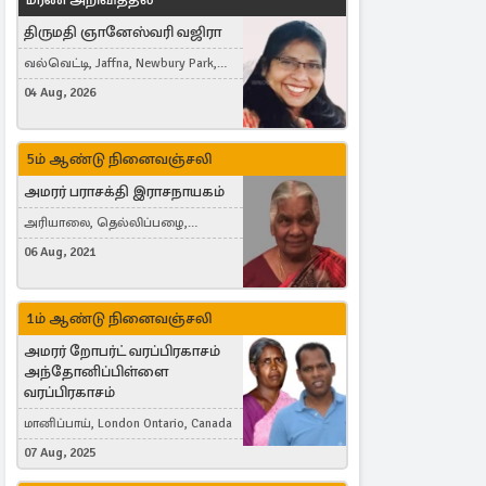
திருமதி ஞானேஸ்வரி வஜிரா
வல்வெட்டி, Jaffna, Newbury Park,
United Kingdom
04 Aug, 2026
5ம் ஆண்டு நினைவஞ்சலி
அமரர் பராசக்தி இராசநாயகம்
அரியாலை, தெல்லிப்பழை,
Montreal, Canada
06 Aug, 2021
1ம் ஆண்டு நினைவஞ்சலி
அமரர் றோபர்ட் வரப்பிரகாசம்
அந்தோனிப்பிள்ளை
வரப்பிரகாசம்
மானிப்பாய், London Ontario, Canada
07 Aug, 2025