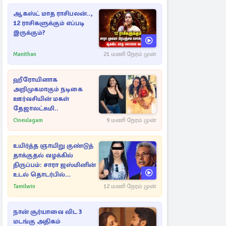
ஆகஸ்ட் மாத ராசிபலன்..,
12 ராசிகளுக்கும் எப்படி
இருக்கும்?
Manithan
21 மணி நேரம் முன்
ஹீரோயினாக
அறிமுகமாகும் நடிகை
ஊர்வசியின் மகள்
தேஜாலட்சுமி..
Cineulagam
9 மணி நேரம் முன்
உயிர்த்த ஞாயிறு குண்டுத்
தாக்குதல் வழக்கில்
திருப்பம்: சாரா ஜஸ்மினின்
உடல் தொடர்பில்
நீதிமன்றத்தில் வெளியான
Tamilwin
12 மணி நேரம் முன்
அதிர்ச்சி தகவல்
நான் சூர்யாவை விட 3
மடங்கு அதிகம்