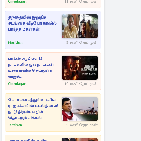
Cineulagam
11 மணி நேரம் முன்
தந்தையின் இறுதிச்
சடங்கை வீடியோ காலில்
பார்த்த மகள்கள்!
Manithan
5 மணி நேரம் முன்
பாக்ஸ் ஆபிஸ்: 15
நாட்களில் ஜனநாயகன்
உலகளவில் செய்துள்ள
வசூல்..
Cineulagam
10 மணி நேரம் முன்
மோசமடைந்துள்ள பசில்
ராஜபக்சவின் உடல்நிலை!
நாடு திரும்புவதில்
தொடரும் சிக்கல்
Tamilwin
9 மணி நேரம் முன்