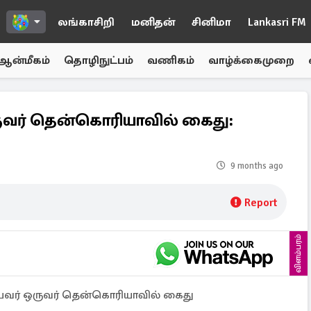
லங்காசிறி
மனிதன்
சினிமா
Lankasri FM
ஆன்மீகம்
தொழிநுட்பம்
வணிகம்
வாழ்க்கைமுறை
ஒருவர் தென்கொரியாவில் கைது:
9 months ago
Report
விளம்பரம்
ியவர் ஒருவர் தென்கொரியாவில் கைது