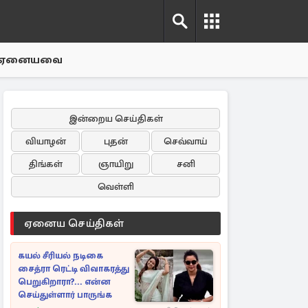
ஏனையவை
இன்றைய செய்திகள்
வியாழன்
புதன்
செவ்வாய்
திங்கள்
ஞாயிறு
சனி
வெள்ளி
ஏனைய செய்திகள்
கயல் சீரியல் நடிகை
சைத்ரா ரெட்டி விவாகரத்து
பெறுகிறாரா?... என்ன
செய்துள்ளார் பாருங்க