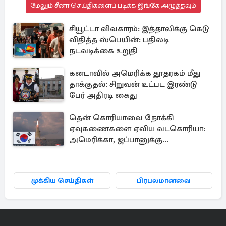
மேலும் சீனா செய்திகளைப் படிக்க இங்கே அழுத்தவும்
சியூட்டா விவகாரம்: இத்தாலிக்கு கெடு
விதித்த ஸ்பெயின்: பதிலடி
நடவடிக்கை உறுதி
கனடாவில் அமெரிக்க தூதரகம் மீது
தாக்குதல்: சிறுவன் உட்பட இரண்டு
பேர் அதிரடி கைது
தென் கொரியாவை நோக்கி
ஏவுகணைகளை ஏவிய வடகொரியா:
அமெரிக்கா, ஜப்பானுக்கு
அனுப்பப்பட்ட தகவல்
முக்கிய செய்திகள்
பிரபலமானவை