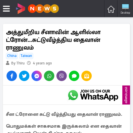
Desktop
அத்துமீறிய சீனாவின் ஆளில்லா
ட்ரோன்...சுட்டுவீழ்த்திய தைவான்
ராணுவம்
China
Taiwan
By Thiru
4 years ago
விளம்பரம்
சீன ட்ரோனை சுட்டு வீழ்த்தியது தைவான் ராணுவம்.
பொதுமக்கள் சாகசமாக இருக்கலாம் என தைவான்