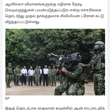
ஆளில்லா விமானங்களுக்கு எதிராக நேரடி
வெடிமருந்துகள் பயன்படுத்தப்படும் என்ற எச்சரிக்கை
தொடர்ந்து முதல் தாக்குதலாக சிவிலியன் ட்ரோன் சுட்டு
வீழ்த்தப்பட்டுள்ளது.
AP
இதுத் தொடர்பாக தைவான் கவுன்சில் ஆன் ஸ்ட்ராடஜிக்