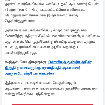
அண்ட் வார்கேமிங் ஸ்டடீஸில் உதவி ஆய்வாளர் யென்-
சி ஹ்சு (Yen-Chi Hsu) சுடப்பட்ட ட்ரோன் விமானம்
பொதுமக்கள் சாகசமாக இருக்கலாம் எனத்
தெரிவித்துள்ளார்.
அரசாங்க ஊடகங்களின்படி தைவான் ராணுவம்
சீனாவிற்கு எதிராக சிவிலியன் விமானங்கள், வானிலை
பலூன்கள், பொழுதுபோக்கு மீன்பிடி படகுகள் மற்றும்
கடல் ஆராய்ச்சி கப்பல்கள் ஆகியவற்றைப்
பயன்படுத்துகிறது.
கூடுதல் செய்திகளுக்கு:
சோவியத் ஒன்றியத்தின்
இறுதி தலைவருக்கு ஜனாதிபதி புடின் மலர்
அஞ்சலி...வீடியோ காட்சிகள்
இத்தகைய நடவடிக்கைகள் பெரும்பாலும்
ஆய்வாளர்களால் சாம்பல் மண்டல தந்திரோபாயங்கள்
என்று விவரிக்கப்படுகின்றன.