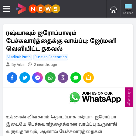
Desktop
ரஷ்யாவும் ஐரோப்பாவும்
பேச்சுவார்த்தைக்கு வாய்ப்பு: ஜேர்மனி
வெளியிட்ட தகவல்
Vladimir Putin
Russian Federation
By Arbin
2 months ago
விளம்பரம்
உக்ரைன் விவகாரம் தொடர்பாக ரஷ்யா- ஐரோப்பா
இடையே பேச்சுவார்த்தைக்கான வாய்ப்பு உருவாகி
வருவதாகவும், ஆனால் பேச்சுவார்த்தைகள்