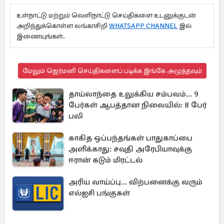
உள்நாட்டு மற்றும் வெளிநாட்டு செய்திகளை உடனுக்குடன்
அறிந்துக்கொள்ள லங்காசிறி
WHATSAPP CHANNEL
இல்
இணையுங்கள்.
மேலும் ஜெர்மனி செய்திகளைப் படிக்க இங்கே அழுத்தவும்
தாய்லாந்தை உலுக்கிய சம்பவம்... 9
பேர்கள் ஆபத்தான நிலையில்: 8 பேர்
பலி
காகித ஒப்பந்தங்கள் பாதுகாப்பை
அளிக்காது: சவுதி அரேபியாவுக்கு
ஈரான் கடும் மிரட்டல்
அரிய வாய்ப்பு... விற்பனைக்கு வரும்
எல்ஐசி பங்குகள்