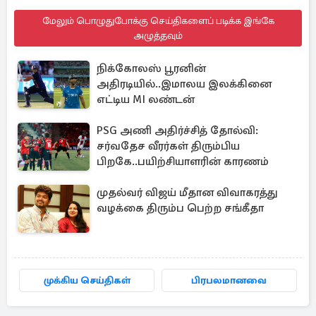
மேலும் பொழுதுபோக்கு செய்திகளைப் படிக்க இங்கே
அழுத்தவும்
நிக்கோலஸ் பூரனின்
அதிரடியில்..இமாலய இலக்கினை
எட்டிய MI லண்டன்
PSG அணி அதிர்ச்சித் தோல்வி:
சர்வதேச வீரர்கள் திரும்பிய
பிறகே..பயிற்சியாளரின் காரணம்
முதல்வர் விஜய் மீதான விவாகரத்து
வழக்கை திரும்ப பெற்ற சங்கீதா
முக்கிய செய்திகள்
பிரபலமானவை