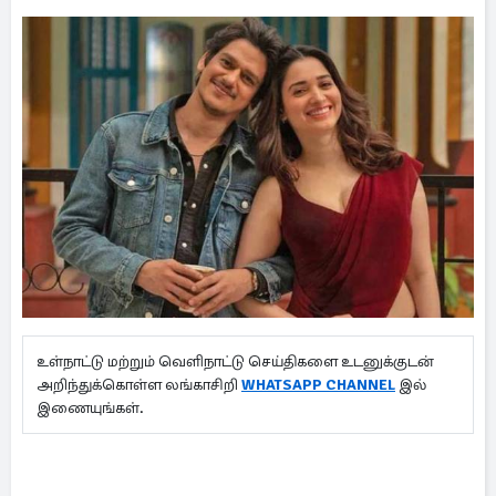
உள்நாட்டு மற்றும் வெளிநாட்டு செய்திகளை உடனுக்குடன்
அறிந்துக்கொள்ள லங்காசிறி
WHATSAPP CHANNEL
இல்
இணையுங்கள்.