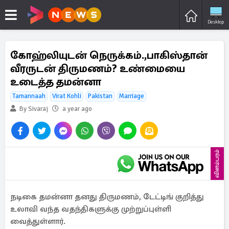
Desktop
கோஹ்லியுடன் நெருக்கம்.,பாகிஸ்தான்
வீரருடன் திருமணம்? உண்மையை
உடைத்த தமன்னா
Tamannaah
Virat Kohli
Pakistan
Marriage
By Sivaraj
a year ago
விளம்பரம்
நடிகை தமன்னா தனது திருமணம், டேட்டிங் குறித்து
உலாவி வந்த வதந்திகளுக்கு முற்றுப்புள்ளி
வைத்துள்ளார்.