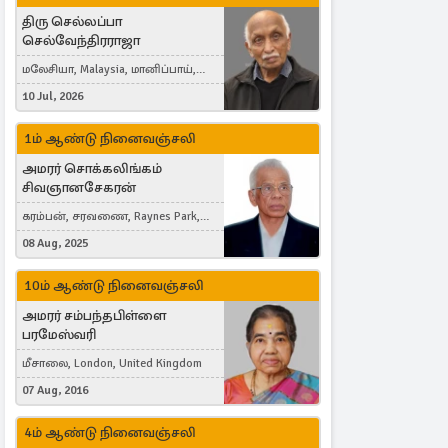
திரு செல்லப்பா
செல்வேந்திரராஜா
மலேசியா, Malaysia, மானிப்பாய்,
Duisburg, Germany, London, United
10 Jul, 2026
Kingdom
1ம் ஆண்டு நினைவஞ்சலி
அமரர் சொக்கலிங்கம்
சிவஞானசேகரன்
கரம்பன், சரவணை, Raynes Park,
London, United Kingdom
08 Aug, 2025
10ம் ஆண்டு நினைவஞ்சலி
அமரர் சம்பந்தபிள்ளை
பரமேஸ்வரி
மீசாலை, London, United Kingdom
07 Aug, 2016
4ம் ஆண்டு நினைவஞ்சலி