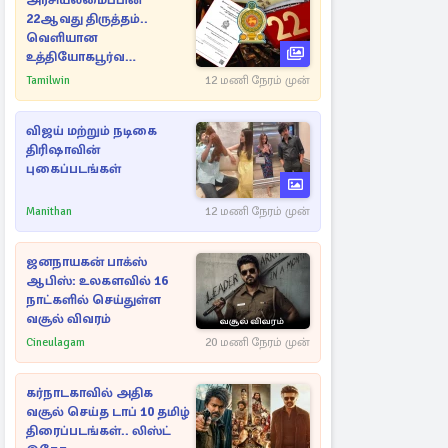
அரசியலமைப்பின்
22ஆவது திருத்தம்..
வெளியான
உத்தியோகபூர்வ
அறிவிப்பு!
Tamilwin
12 மணி நேரம் முன்
விஜய் மற்றும் நடிகை
திரிஷாவின்
புகைப்படங்கள்
Manithan
12 மணி நேரம் முன்
ஜனநாயகன் பாக்ஸ்
ஆபிஸ்: உலகளவில் 16
நாட்களில் செய்துள்ள
வசூல் விவரம்
Cineulagam
20 மணி நேரம் முன்
கர்நாடகாவில் அதிக
வசூல் செய்த டாப் 10 தமிழ்
திரைப்படங்கள்.. லிஸ்ட்