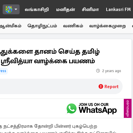
லங்காசிறி
மனிதன்
சினிமா
Lankasri FM
ஆன்மீகம்
தொழிநுட்பம்
வணிகம்
வாழ்க்கைமுறை
துக்களை தானம் செய்த தமிழ்
ஸ்ரீவித்யா வாழ்க்கை பயணம்
ress
2 years ago
Report
விளம்பரம்
 நட்சத்திரமாக தோன்றி பின்னர் புகழ்பெற்ற