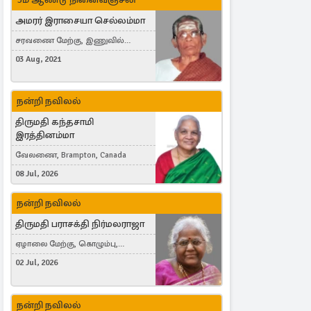
அமரர் இராசையா செல்லம்மா
சரவணை மேற்கு, இணுவில்
கிழக்கு
03 Aug, 2021
நன்றி நவிலல்
திருமதி கந்தசாமி
இரத்தினம்மா
வேலணை, Brampton, Canada
08 Jul, 2026
நன்றி நவிலல்
திருமதி பராசக்தி நிர்மலராஜா
ஏழாலை மேற்கு, கொழும்பு,
தங்காலை, London, United Kingdom
02 Jul, 2026
நன்றி நவிலல்