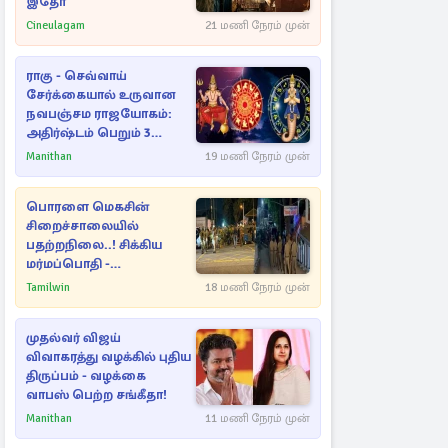
இதோ
Cineulagam
21 மணி நேரம் முன்
ராகு - செவ்வாய்
சேர்க்கையால் உருவான
நவபஞ்சம ராஜயோகம்:
அதிர்ஷ்டம் பெறும் 3
ராசிகள்!
Manithan
19 மணி நேரம் முன்
பொரளை மெகசின்
சிறைச்சாலையில்
பதற்றநிலை..! சிக்கிய
மர்மப்பொதி -
பின்னணியில் வெளியான
Tamilwin
18 மணி நேரம் முன்
காரணம்
முதல்வர் விஜய்
விவாகரத்து வழக்கில் புதிய
திருப்பம் - வழக்கை
வாபஸ் பெற்ற சங்கீதா!
Manithan
11 மணி நேரம் முன்