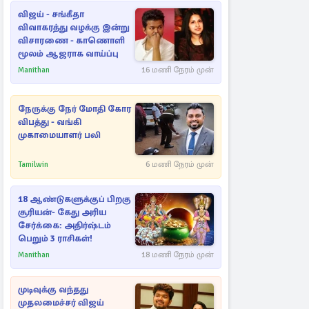
விஜய் - சங்கீதா
விவாகரத்து வழக்கு இன்று
விசாரணை - காணொளி
மூலம் ஆஜராக வாய்ப்பு
Manithan
16 மணி நேரம் முன்
நேருக்கு நேர் மோதி கோர
விபத்து - வங்கி
முகாமையாளர் பலி
Tamilwin
6 மணி நேரம் முன்
18 ஆண்டுகளுக்குப் பிறகு
சூரியன்- கேது அரிய
சேர்க்கை: அதிர்ஷ்டம்
பெறும் 3 ராசிகள்!
Manithan
18 மணி நேரம் முன்
முடிவுக்கு வந்தது
முதலமைச்சர் விஜய்