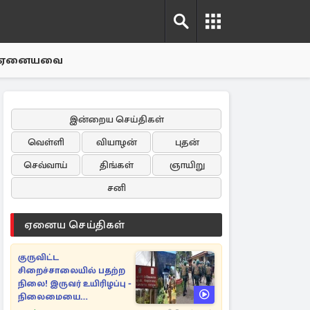
ஏனையவை
இன்றைய செய்திகள்
வெள்ளி
வியாழன்
புதன்
செவ்வாய்
திங்கள்
ஞாயிறு
சனி
ஏனைய செய்திகள்
குருவிட்ட
சிறைச்சாலையில் பதற்ற
நிலை! இருவர் உயிரிழப்பு -
நிலைமையை