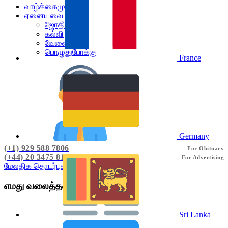
வாழ்க்கைமுறை
ஏனையவை
ஜோதிடம்
கல்வி
வேலை வாய்ப்பு
பொழுதுபோக்கு
France
Germany
(+1) 929 588 7806
For Obituary
(+44) 20 3475 8120
For Advertising
மேலதிக தொடர்புகளுக்கு
எமது வலைத்தளங்கள்
Sri Lanka