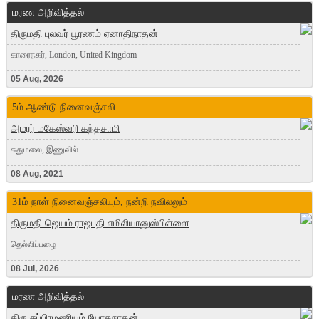
மரண அறிவித்தல்
திருமதி புலவர் பூரணம் ஏனாதிநாதன்
காரைநகர், London, United Kingdom
05 Aug, 2026
5ம் ஆண்டு நினைவஞ்சலி
அமரர் மகேஸ்வரி கந்தசாமி
சுதுமலை, இணுவில்
08 Aug, 2021
31ம் நாள் நினைவஞ்சலியும், நன்றி நவிலலும்
திருமதி ஜெயம் ராஜபதி எமிலியானுஸ்பிள்ளை
தெல்லிப்பழை
08 Jul, 2026
மரண அறிவித்தல்
திரு சுப்பிரமணியம் யோகநாதன்