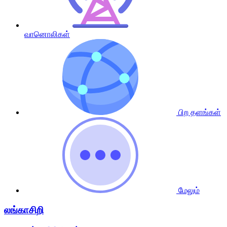
வானொலிகள்
பிற தளங்கள்
மேலும்
லங்காசிறி