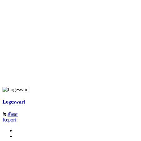
Logeswari
in
சீனா
Report