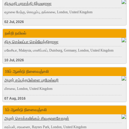
திருமதி பராசக்தி நிர்மலராஜா
ஏழாலை மேற்கு, கொழும்பு, தங்காலை, London, United Kingdom
02 Jul, 2026
நன்றி நவிலல்
திரு செல்லப்பா செல்வேந்திரராஜா
மலேசியா, Malaysia, மானிப்பாய், Duisburg, Germany, London, United Kingdom
10 Jul, 2026
10ம் ஆண்டு நினைவஞ்சலி
அமரர் சம்பந்தபிள்ளை பரமேஸ்வரி
மீசாலை, London, United Kingdom
07 Aug, 2016
1ம் ஆண்டு நினைவஞ்சலி
அமரர் சொக்கலிங்கம் சிவஞானசேகரன்
கரம்பன், சரவணை, Raynes Park, London, United Kingdom