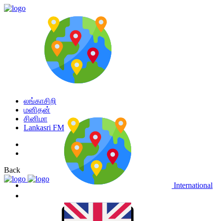
லங்காசிறி
மனிதன்
சினிமா
Lankasri FM
Back
International