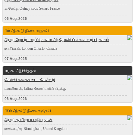
கரவெட்டி, Quincy-sous-Sénart, France
06 Aug, 2026
1ம் ஆண்டு நினைவஞ்சலி
அமரர் றோபர்ட் வரப்பிரகாசம் அந்தோனிப்பிள்ளை வரப்பிரகாசம்
மானிப்பாய், London Ontario, Canada
07 Aug, 2025
மரண அறிவித்தல்
செல்வி கனகசபை மகேஸ்வரி
வசாவிளான், Jaffna, கோண்டாவில் கிழக்கு
06 Aug, 2026
10ம் ஆண்டு நினைவஞ்சலி
அமரர் தம்பிஐயா மதியழகன்
மண்டைதீவு, Birmingham, United Kingdom