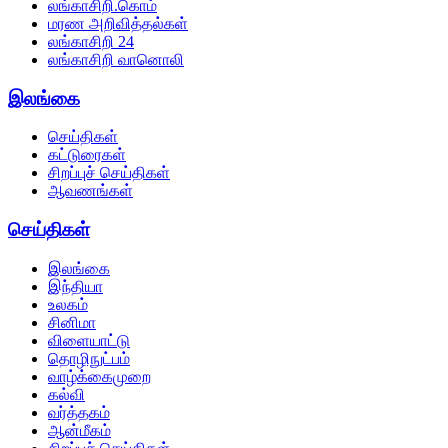
லங்காசிறி.கொம்
மரண அறிவித்தல்கள்
லங்காசிறி 24
லங்காசிறி வானொலி
இலங்கை
செய்திகள்
கட்டுரைகள்
சிறப்புச் செய்திகள்
ஆவணங்கள்
செய்திகள்
இலங்கை
இந்தியா
உலகம்
சினிமா
விளையாட்டு
தொழிநுட்பம்
வாழ்க்கைமுறை
கல்வி
வர்த்தகம்
ஆன்மீகம்