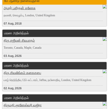
8ம் ஆண்டு நினைவஞ்சலி
அமரர் பகீரதன் கணேசு
நவாலி, கொழும்பு, London, United Kingdom
07 Aug, 2018
மரண அறிவித்தல்
திரு சஜீவன் சிவபாதம்
Toronto, Canada, Maple, Canada
03 Aug, 2026
மரண அறிவித்தல்
திரு சிவலிங்கம் கனகசபை
யாழ் நெடுந்தீவு 12ம் வட்டாரம், Jaffna, நயினாதீவு, London, United Kingdom
02 Aug, 2026
மரண அறிவித்தல்
திருமதி ஞானேஸ்வரி வஜிரா