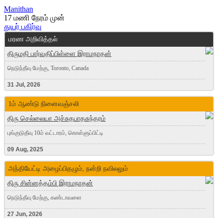
Manithan
17 மணி நேரம் முன்
துயர் பகிர்வு
மரண அறிவித்தல்
திருமதி பார்வதிப்பிள்ளை இராமநாதன்
நெடுந்தீவு மேற்கு, Toronto, Canada
31 Jul, 2026
1ம் ஆண்டு நினைவஞ்சலி
திரு செல்லையா அச்சுதபாதசுந்தரம்
புங்குடுதீவு 10ம் வட்டாரம், கொள்ளுப்பிட்டி
09 Aug, 2025
அந்தியேட்டி அழைப்பிதழும், நன்றி நவிலலும்
திரு சின்னத்தம்பி இராமநாதன்
நெடுந்தீவு மேற்கு, கண்டாவளை
27 Jun, 2026