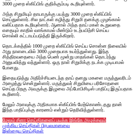
3000 முறை ஸ்கிப்பிங் குதிக்கும்படி கூறியுள்ளார்.
அந்த சிறுமியும் தாயாருக்கு பயந்து 3000 முறை ஸ்கிப்பிங்
செய்துள்ளார். சில நாட்கள் கழித்து சிறுமி தனக்கு முழங்கால்
வலிப்பதாக கூறியுள்ளார். ஆனால் அந்த தாய் மகள் கூறுவதை
எதையும் காதில் வாங்காமல் மீண்டும் உடற்பயிற்சி செய்ய
சொல்லி கட்டாயப்படுத்தி இருக்கிறார்.
தொடக்கத்தில் 1000 முறை ஸ்கிப்பிங் செய்ய சொன்ன நிலையில்
அது நாளடைவில் 3000 முறையாக உயர்ந்துள்ளது. இந்த
சித்திரவதையை அந்த பெண் மூன்று மாதங்கள் தொடர்ந்து
அனுபவித்து வந்துள்ளார். ஒரு நாள் சிறுமிக்கு நடக்க முடியாமல்
போனது.
இதையடுத்து அதிர்ச்சியடைந்த தாய் தனது மகளை மருத்துவரிடம்
அழைத்து சென்றுள்ளார். மருத்துவர் சிறுமியை பரிசோதனை
செய்த பிறகு அவருக்கு இழுவை அப்போபிசிடிஸ் பாதிப்பு இருப்பதாக
கூறினார்.
மேலும் அளவுக்கு அதிகமாக ஸ்கிப்பிங் மேற்கொண்டதது தான்
இந்த பாதிப்புக்கு காரணம் என்றும் தெரிவித்துள்ளார்.
மேலும் சீனா செய்திகளைப் படிக்க இங்கே அழுத்தவும்
முக்கிய செய்திகள்
பிரபலமானவை
இன்றைய செய்திகள்