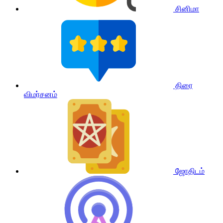
சினிமா
திரை
விமர்சனம்
ஜோதிடம்