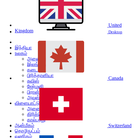
United
Kingdom
Desktop
இந்தியா
உலகம்
அனைத்தும்
இலங்கை
கனடா
பிரித்தானியா
Canada
சுவிஸ்
ஜேர்மனி
பிரான்ஸ்
அவுஸ்ரேலியா
விளையாட்டு
அனைத்தும்
கிரிக்கெட்
கால்பந்து
ஆன்மீகம்
Switzerland
தொழிநுட்பம்
வணிகம்