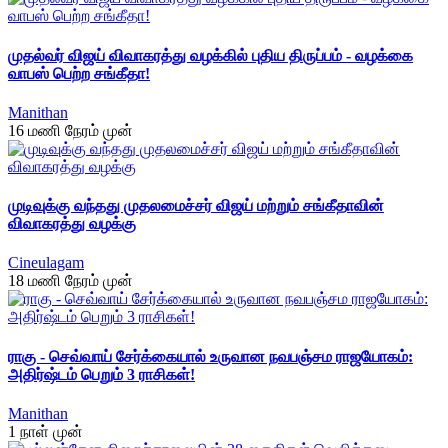
முதல்வர் விஜய் விவாகரத்து வழக்கில் புதிய திருப்பம் - வழக்கை
வாபஸ் பெற்ற சங்கீதா!
Manithan
16 மணி நேரம் முன்
முடிவுக்கு வந்தது முதலமைச்சர் விஜய் மற்றும் சங்கீதாவின்
விவாகரத்து வழக்கு
Cineulagam
18 மணி நேரம் முன்
ராகு - செவ்வாய் சேர்க்கையால் உருவான நவபஞ்சம ராஜயோகம்:
அதிர்ஷ்டம் பெறும் 3 ராசிகள்!
Manithan
1 நாள் முன்