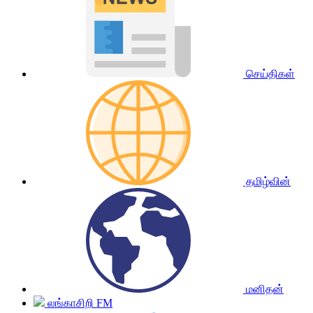
செய்திகள்
தமிழ்வின்
மனிதன்
லங்காசிறி FM