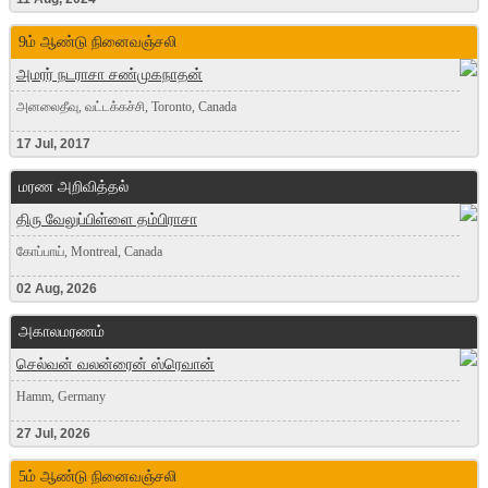
9ம் ஆண்டு நினைவஞ்சலி
அமரர் நடராசா சண்முகநாதன்
அனலைதீவு, வட்டக்கச்சி, Toronto, Canada
17 Jul, 2017
மரண அறிவித்தல்
திரு வேலுப்பிள்ளை தம்பிராசா
கோப்பாய், Montreal, Canada
02 Aug, 2026
அகாலமரணம்
செல்வன் வலன்ரைன் ஸ்ரெவான்
Hamm, Germany
27 Jul, 2026
5ம் ஆண்டு நினைவஞ்சலி