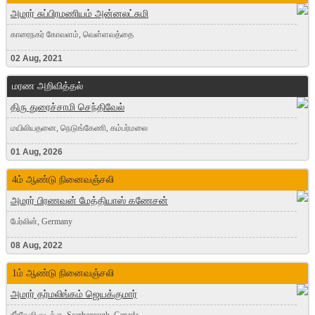
அமரர் சுப்பிரமணியம் அன்னலட்சுமி
காரைநகர் கோவளம், வெள்ளவத்தை
02 Aug, 2021
மரண அறிவித்தல்
திரு துரைச்சாமி செந்திவேல்
மயிலியதனை, நெடுங்கேணி, கம்பர்மலை
01 Aug, 2026
4ம் ஆண்டு நினைவஞ்சலி
அமரர் பிரணவன் மேத்தியாஸ் கணேசன்
பேர்லின், Germany
08 Aug, 2022
1ம் ஆண்டு நினைவஞ்சலி
அமரர் தர்மலிங்கம் ஜெயக்குமார்