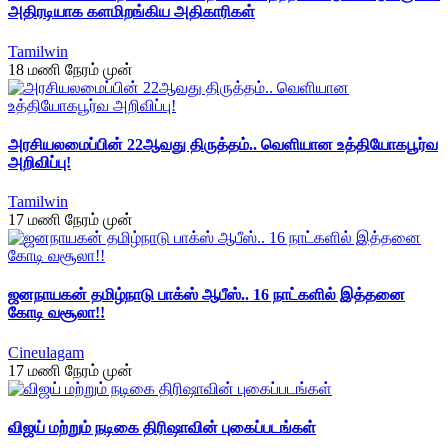
அதிரடியாக களமிறங்கிய அதிகாரிகள்
Tamilwin
18 மணி நேரம் முன்
அரசியலமைப்பின் 22ஆவது திருத்தம்.. வெளியான உத்தியோகபூர்வ
அறிவிப்பு!
Tamilwin
17 மணி நேரம் முன்
ஜனநாயகன் தமிழ்நாடு பாக்ஸ் ஆபீஸ்.. 16 நாட்களில் இத்தனை
கோடி வசூலா!!
Cineulagam
17 மணி நேரம் முன்
விஜய் மற்றும் நடிகை திரிஷாவின் புகைப்படங்கள்