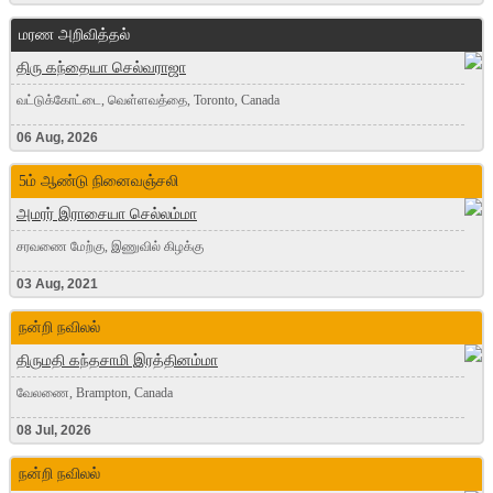
மரண அறிவித்தல்
திரு கந்தையா செல்வராஜா
வட்டுக்கோட்டை, வெள்ளவத்தை, Toronto, Canada
06 Aug, 2026
5ம் ஆண்டு நினைவஞ்சலி
அமரர் இராசையா செல்லம்மா
சரவணை மேற்கு, இணுவில் கிழக்கு
03 Aug, 2021
நன்றி நவிலல்
திருமதி கந்தசாமி இரத்தினம்மா
வேலணை, Brampton, Canada
08 Jul, 2026
நன்றி நவிலல்