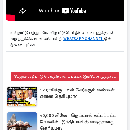
உள்நாட்டு மற்றும் வெளிநாட்டு செய்திகளை உடனுக்குடன்
அறிந்துக்கொள்ள லங்காசிறி
WHATSAPP CHANNEL
இல்
இணையுங்கள்.
மேலும் வழிபாடு செய்திகளைப் படிக்க இங்கே அழுத்தவும்
12 ராசிக்கு பலம் சேர்க்கும் எண்கள்
என்ன தெரியுமா?
40,000 கிலோ நெய்யால் கட்டப்பட்ட
கோவில்- இந்தியாவில் எங்குள்ளது
தெரியுமா?