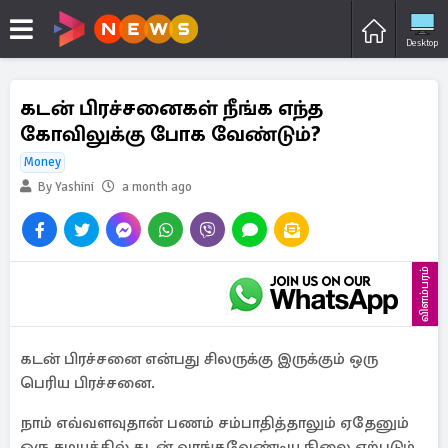
Desktop
கடன் பிரச்சனைகள் நீங்க எந்த
கோவிலுக்கு போக வேண்டும்?
Money
By Yashini
a month ago
விளம்பரம்
கடன் பிரச்சனை என்பது சிலருக்கு இருக்கும் ஒரு
பெரிய பிரச்சனை.
நாம் எவ்வளவுதான் பணம் சம்பாதித்தாலும் ஏதேனும்
ஒரு சமயத்தில் கடன் வாங்கவேண்டிய நிலை ஏற்படும்.