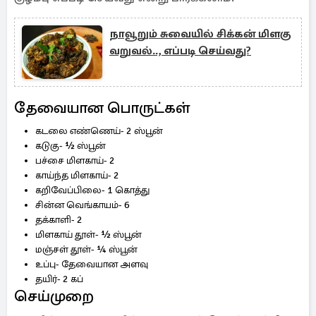
நாவூறும் சுவையில் சிக்கன் மிளகு
வறுவல்.., எப்படி செய்வது?
தேவையான பொருட்கள்
கடலை எண்ணெய்- 2 ஸ்பூன்
கடுகு- ½ ஸ்பூன்
பச்சை மிளகாய்- 2
காய்ந்த மிளகாய்- 2
கறிவேப்பிலை- 1 கொத்து
சின்ன வெங்காயம்- 6
தக்காளி- 2
மிளகாய் தூள்- ½ ஸ்பூன்
மஞ்சள் தூள்- ¼ ஸ்பூன்
உப்பு- தேவையான அளவு
தயிர்- 2 கப்
செய்முறை