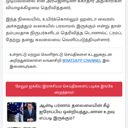
முடியவில்லை என அர்ஜென்டினா சுகாதார அதிகாரிகள்
வியாழக்கிழமை தெரிவித்தனர்.
இந்த நிலையில், உயிர்க்கொல்லும் ஹன்டா வைரஸ்
அச்சுறுத்தும் வகையில் பரவாமல் இருக்கும் என்று தான்
நம்புவதாக நிருபர்களிடம் தெரிவித்த டொனால்ட் ட்ரம்ப்,
நேற்று தனது கவலையை வெளிப்படுத்தியுள்ளார்.
உள்நாட்டு மற்றும் வெளிநாட்டு செய்திகளை உடனுக்குடன்
அறிந்துக்கொள்ள லங்காசிறி
WHATSAPP CHANNEL
இல்
இணையுங்கள்.
மேலும் ஐக்கிய இராச்சியம் செய்திகளைப் படிக்க இங்கே
அழுத்தவும்
ஆன்டி பர்னாம் தலைமையின் கீழ்
ஐரோப்பிய ஒன்றியத்துடனான உறவு
எப்படி இருக்கும்?