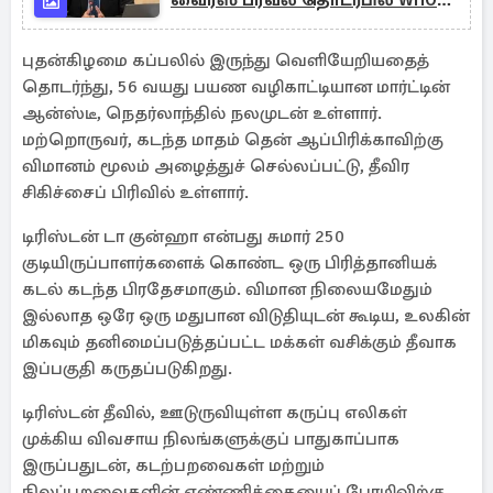
வைரஸ் பரவல் தொடர்பில் WHO
தலைவர்
புதன்கிழமை கப்பலில் இருந்து வெளியேறியதைத்
தொடர்ந்து, 56 வயது பயண வழிகாட்டியான மார்ட்டின்
ஆன்ஸ்டீ, நெதர்லாந்தில் நலமுடன் உள்ளார்.
மற்றொருவர், கடந்த மாதம் தென் ஆப்பிரிக்காவிற்கு
விமானம் மூலம் அழைத்துச் செல்லப்பட்டு, தீவிர
சிகிச்சைப் பிரிவில் உள்ளார்.
டிரிஸ்டன் டா குன்ஹா என்பது சுமார் 250
குடியிருப்பாளர்களைக் கொண்ட ஒரு பிரித்தானியக்
கடல் கடந்த பிரதேசமாகும். விமான நிலையமேதும்
இல்லாத ஒரே ஒரு மதுபான விடுதியுடன் கூடிய, உலகின்
மிகவும் தனிமைப்படுத்தப்பட்ட மக்கள் வசிக்கும் தீவாக
இப்பகுதி கருதப்படுகிறது.
டிரிஸ்டன் தீவில், ஊடுருவியுள்ள கருப்பு எலிகள்
முக்கிய விவசாய நிலங்களுக்குப் பாதுகாப்பாக
இருப்பதுடன், கடற்பறவைகள் மற்றும்
நிலப்பறவைகளின் எண்ணிக்கையைப் பேரழிவிற்கு