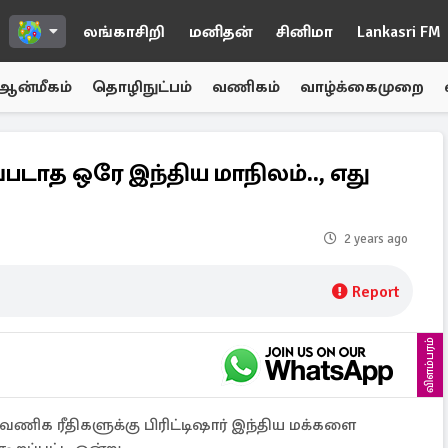
லங்காசிறி
மனிதன்
சினிமா
Lankasri FM
ஆன்மீகம்
தொழிநுட்பம்
வணிகம்
வாழ்க்கைமுறை
ாத ஒரே இந்திய மாநிலம்.., எது
2 years ago
Report
விளம்பரம்
் வணிக ரீதிகளுக்கு பிரிட்டிஷார் இந்திய மக்களை