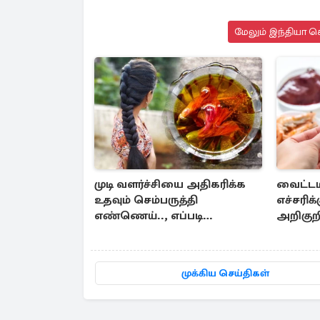
மேலும் இந்தியா செ
முடி வளர்ச்சியை அதிகரிக்க
வைட்டம
உதவும் செம்பருத்தி
எச்சரிக்
எண்ணெய்.., எப்படி
அறிகுற
தயாரிப்பது?
தெரியு
முக்கிய செய்திகள்