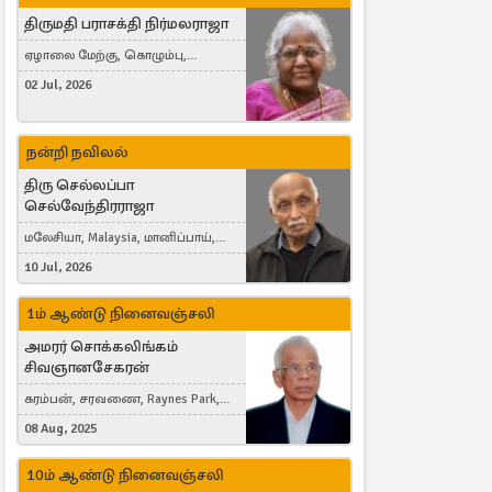
திருமதி பராசக்தி நிர்மலராஜா
ஏழாலை மேற்கு, கொழும்பு,
தங்காலை, London, United Kingdom
02 Jul, 2026
நன்றி நவிலல்
திரு செல்லப்பா
செல்வேந்திரராஜா
மலேசியா, Malaysia, மானிப்பாய்,
Duisburg, Germany, London, United
10 Jul, 2026
Kingdom
1ம் ஆண்டு நினைவஞ்சலி
அமரர் சொக்கலிங்கம்
சிவஞானசேகரன்
கரம்பன், சரவணை, Raynes Park,
London, United Kingdom
08 Aug, 2025
10ம் ஆண்டு நினைவஞ்சலி