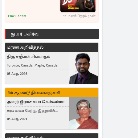
Cineulagam
11 மணி நேரம் முன்
துயர் பகிர்வு
மரண அறிவித்தல்
திரு சஜீவன் சிவபாதம்
Toronto, Canada, Maple, Canada
03 Aug, 2026
5ம் ஆண்டு நினைவஞ்சலி
அமரர் இராசையா செல்லம்மா
சரவணை மேற்கு, இணுவில்
கிழக்கு
03 Aug, 2021
மரண அறிவித்தல்