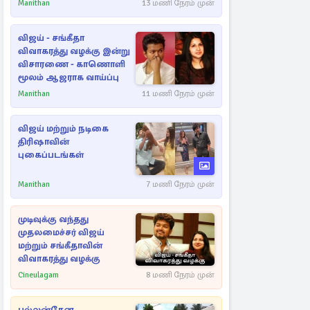
Manithan
13 மணி நேரம் முன்
விஜய் - சங்கீதா
விவாகரத்து வழக்கு இன்று
விசாரணை - காணொளி
மூலம் ஆஜராக வாய்ப்பு
Manithan
11 மணி நேரம் முன்
விஜய் மற்றும் நடிகை
திரிஷாவின்
புகைப்படங்கள்
Manithan
7 மணி நேரம் முன்
முடிவுக்கு வந்தது
முதலமைச்சர் விஜய்
மற்றும் சங்கீதாவின்
விவாகரத்து வழக்கு
Cineulagam
8 மணி நேரம் முன்