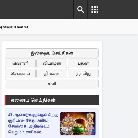
ஏனையவை
இன்றைய செய்திகள்
வெள்ளி
வியாழன்
புதன்
செவ்வாய்
திங்கள்
ஞாயிறு
சனி
ஏனைய செய்திகள்
18 ஆண்டுகளுக்குப் பிறகு
சூரியன்- கேது அரிய
சேர்க்கை: அதிர்ஷ்டம்
பெறும் 3 ராசிகள்!