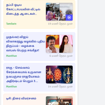
தப்பி ஓடிய
கோட்டாபயவின் வீட்டில்
கிடைத்த ஆடைகள்..
Tamilwin
19 மணி நேரம் முன்
முதல்வர் விஜய்
விவாகரத்து வழக்கில் புதிய
திருப்பம் - வழக்கை
வாபஸ் பெற்ற சங்கீதா!
Manithan
6 மணி நேரம் முன்
ராகு - செவ்வாய்
சேர்க்கையால் உருவான
நவபஞ்சம ராஜயோகம்:
அதிர்ஷ்டம் பெறும் 3
ராசிகள்!
Manithan
14 மணி நேரம் முன்
டிசி: திரை விமர்சனம்