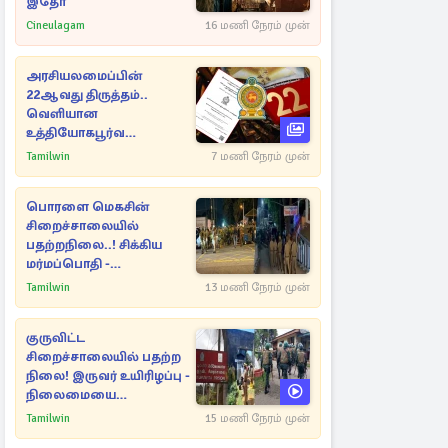
இதோ
Cineulagam
16 மணி நேரம் முன்
அரசியலமைப்பின்
22ஆவது திருத்தம்..
வெளியான
உத்தியோகபூர்வ
அறிவிப்பு!
Tamilwin
7 மணி நேரம் முன்
பொரளை மெகசின்
சிறைச்சாலையில்
பதற்றநிலை..! சிக்கிய
மர்மப்பொதி -
பின்னணியில் வெளியான
Tamilwin
13 மணி நேரம் முன்
காரணம்
குருவிட்ட
சிறைச்சாலையில் பதற்ற
நிலை! இருவர் உயிரிழப்பு -
நிலைமையை
கட்டுப்படுத்த பொலிஸார்
Tamilwin
15 மணி நேரம் முன்
கண்ணீர்புகை பிரயோகம்