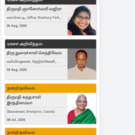
திருமதி ஞானேஸ்வரி வஜிரா
வல்வெட்டி, Jaffna, Newbury Park,
United Kingdom
04 Aug, 2026
மரண அறிவித்தல்
திரு துரைச்சாமி செந்திவேல்
மயிலியதனை, நெடுங்கேணி,
கம்பர்மலை
01 Aug, 2026
நன்றி நவிலல்
திருமதி கந்தசாமி
இரத்தினம்மா
வேலணை, Brampton, Canada
08 Jul, 2026
நன்றி நவிலல்