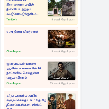
பல்லன்சேன
சிறைச்சாலையில்
நிலவிய பதற்றம்
கட்டுப்பாட்டுக்குள்..!
அதிரடியாக களமிறங்கிய
Tamilwin
8 மணி நேரம் முன்
அதிகாரிகள்
GDN திரை விமர்சனம்
Cineulagam
9 மணி நேரம் முன்
ஜனநாயகன் பாக்ஸ்
ஆபிஸ்: உலகளவில் 16
நாட்களில் செய்துள்ள
வசூல் விவரம்
Cineulagam
15 மணி நேரம் முன்
கர்நாடகாவில் அதிக
வசூல் செய்த டாப் 10 தமிழ்
திரைப்படங்கள்.. லிஸ்ட்