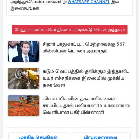
அறிந்துக்கொள்ள லங்காசிறி
WHATSAPP CHANNEL
இல்
இணையுங்கள்
மேலும் வணிகம் செய்திகளைப் படிக்க இங்கே அழுத்தவும்
சிறார் பாதுகாப்பு... மெற்றாவுக்கு 567
மில்லியன் டொலர் அபராதம்
கடும் வெப்பத்தில் தவிக்கும் இத்தாலி...
உயர் எச்சரிக்கை நிலையில் முக்கிய
நகரங்கள்
விவசாயிகளின் தக்காளிகளைச்
சாப்பிட்டதால் பலியான 15 யானைகள்:
வெளியான பகீர் பின்னணி
முக்கிய செய்திகள்
பிரபலமானவை