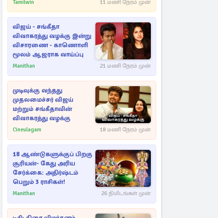
Tamilwin
11 மணி நேரம் முன்
விஜய் - சங்கீதா
விவாகரத்து வழக்கு இன்று
விசாரணை - காணொளி
மூலம் ஆஜராக வாய்ப்பு
Manithan
21 மணி நேரம் முன்
முடிவுக்கு வந்தது
முதலமைச்சர் விஜய்
மற்றும் சங்கீதாவின்
விவாகரத்து வழக்கு
Cineulagam
18 மணி நேரம் முன்
18 ஆண்டுகளுக்குப் பிறகு
சூரியன்- கேது அரிய
சேர்க்கை: அதிர்ஷ்டம்
பெறும் 3 ராசிகள்!
Manithan
26 நிமிடங்கள் முன்