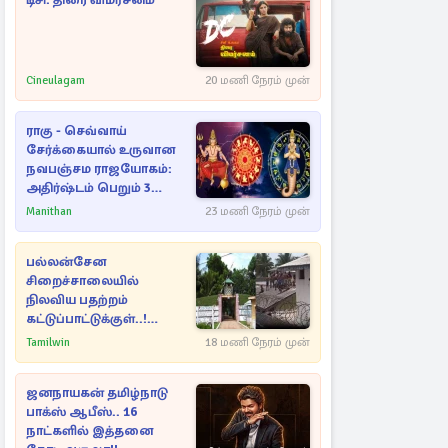
டிசி: திரை விமர்சனம்
Cineulagam
20 மணி நேரம் முன்
ராகு - செவ்வாய்
சேர்க்கையால் உருவான
நவபஞ்சம ராஜயோகம்:
அதிர்ஷ்டம் பெறும் 3
ராசிகள்!
Manithan
23 மணி நேரம் முன்
பல்லன்சேன
சிறைச்சாலையில்
நிலவிய பதற்றம்
கட்டுப்பாட்டுக்குள்..!
அதிரடியாக களமிறங்கிய
Tamilwin
18 மணி நேரம் முன்
அதிகாரிகள்
ஜனநாயகன் தமிழ்நாடு
பாக்ஸ் ஆபீஸ்.. 16
நாட்களில் இத்தனை