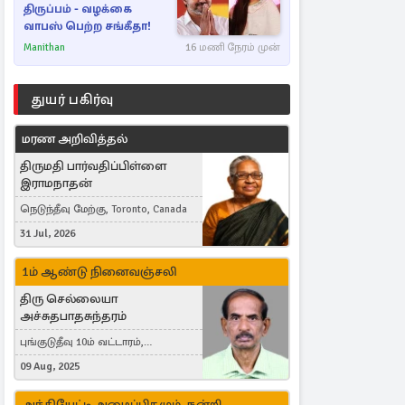
திருப்பம் - வழக்கை
வாபஸ் பெற்ற சங்கீதா!
Manithan
16 மணி நேரம் முன்
துயர் பகிர்வு
மரண அறிவித்தல்
திருமதி பார்வதிப்பிள்ளை
இராமநாதன்
நெடுந்தீவு மேற்கு, Toronto, Canada
31 Jul, 2026
1ம் ஆண்டு நினைவஞ்சலி
திரு செல்லையா
அச்சுதபாதசுந்தரம்
புங்குடுதீவு 10ம் வட்டாரம்,
கொள்ளுப்பிட்டி
09 Aug, 2025
அந்தியேட்டி அழைப்பிதழும், நன்றி