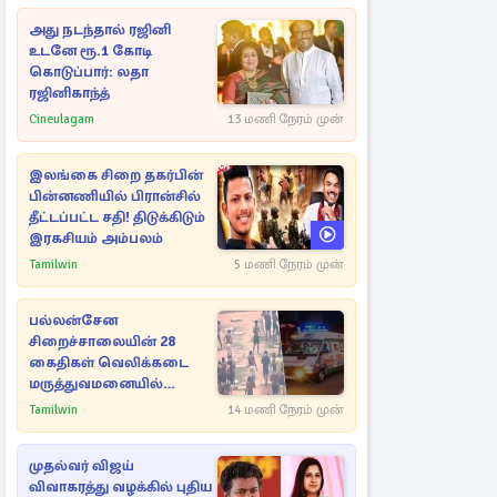
அது நடந்தால் ரஜினி
உடனே ரூ.1 கோடி
கொடுப்பார்: லதா
ரஜினிகாந்த்
Cineulagam
13 மணி நேரம் முன்
இலங்கை சிறை தகர்பின்
பின்னணியில் பிரான்சில்
தீட்டப்பட்ட சதி! திடுக்கிடும்
இரகசியம் அம்பலம்
Tamilwin
5 மணி நேரம் முன்
பல்லன்சேன
சிறைச்சாலையின் 28
கைதிகள் வெலிக்கடை
மருத்துவமனையில்
அனுமதி
Tamilwin
14 மணி நேரம் முன்
முதல்வர் விஜய்
விவாகரத்து வழக்கில் புதிய