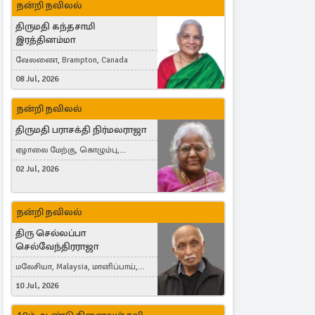
நன்றி நவிலல்
திருமதி கந்தசாமி
இரத்தினம்மா
வேலணை, Brampton, Canada
08 Jul, 2026
நன்றி நவிலல்
திருமதி பராசக்தி நிர்மலராஜா
ஏழாலை மேற்கு, கொழும்பு,
தங்காலை, London, United Kingdom
02 Jul, 2026
நன்றி நவிலல்
திரு செல்லப்பா
செல்வேந்திரராஜா
மலேசியா, Malaysia, மானிப்பாய்,
Duisburg, Germany, London, United
10 Jul, 2026
Kingdom