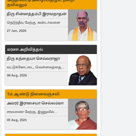
நவிலலும்
திரு சின்னத்தம்பி இராமநாதன்
நெடுந்தீவு மேற்கு, கண்டாவளை
27 Jun, 2026
மரண அறிவித்தல்
திரு கந்தையா செல்வராஜா
வட்டுக்கோட்டை, வெள்ளவத்தை,
Toronto, Canada
06 Aug, 2026
5ம் ஆண்டு நினைவஞ்சலி
அமரர் இராசையா செல்லம்மா
சரவணை மேற்கு, இணுவில்
கிழக்கு
03 Aug, 2021