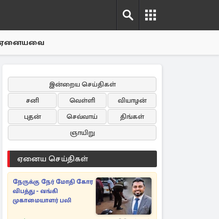
ஏனையவை
இன்றைய செய்திகள்
சனி
வெள்ளி
வியாழன்
புதன்
செவ்வாய்
திங்கள்
ஞாயிறு
ஏனைய செய்திகள்
நேருக்கு நேர் மோதி கோர
விபத்து - வங்கி
முகாமையாளர் பலி