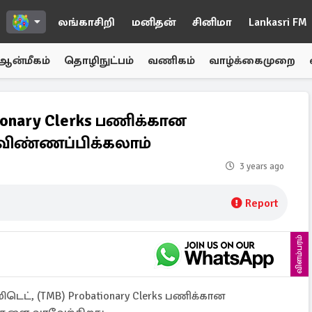
லங்காசிறி
மனிதன்
சினிமா
Lankasri FM
ஆன்மீகம்
தொழிநுட்பம்
வணிகம்
வாழ்க்கைமுறை
tionary Clerks பணிக்கான
 விண்ணப்பிக்கலாம்
3 years ago
Report
விளம்பரம்
ிடெட், (TMB) Probationary Clerks பணிக்கான