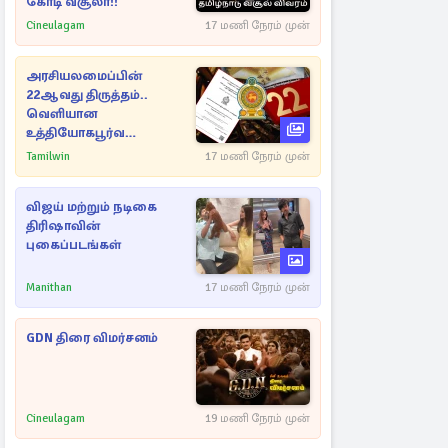
கோடி வசூலா!!
Cineulagam
17 மணி நேரம் முன்
அரசியலமைப்பின்
22ஆவது திருத்தம்..
வெளியான
உத்தியோகபூர்வ
அறிவிப்பு!
Tamilwin
17 மணி நேரம் முன்
விஜய் மற்றும் நடிகை
திரிஷாவின்
புகைப்படங்கள்
Manithan
17 மணி நேரம் முன்
GDN திரை விமர்சனம்
Cineulagam
19 மணி நேரம் முன்