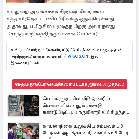
உள்துறை அமைச்சகம் சிருஷ்டி மிஸ்ராவை
உத்தரபிரதேசப் பணிப்பிரிவுக்கு ஒதுக்கியுள்ளது.
அதாவது, பயிற்சியை முடித்த பிறகு அவர் தனது
சொந்த மாநிலத்திற்கு சேவை செய்வார்.
உள்நாட்டு மற்றும் வெளிநாட்டு செய்திகளை உடனுக்குடன்
அறிந்துக்கொள்ள லங்காசிறி
WHATSAPP
இல்
இணையுங்கள்.
மேலும் இந்தியா செய்திகளைப் படிக்க இங்கே அழுத்தவும்
பெங்களூருவில் வீடு ஒன்றில்
பெண்ணின் எலும்புக்கூடு
கண்டுபிடிப்பு: யாருமின்றி உயிரிழந்த
மூதாட்டி
தாய்லாந்தை உலுக்கிய சம்பவம்... 9
பேர்கள் ஆபத்தான நிலையில்: 8 பேர்