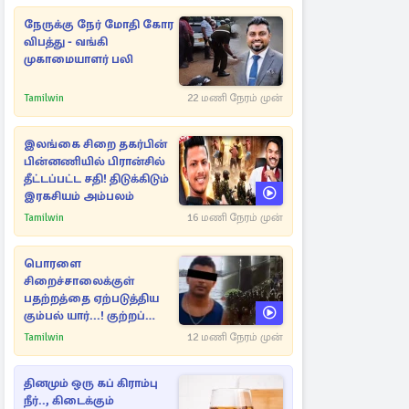
நேருக்கு நேர் மோதி கோர
விபத்து - வங்கி
முகாமையாளர் பலி
Tamilwin
22 மணி நேரம் முன்
இலங்கை சிறை தகர்பின்
பின்னணியில் பிரான்சில்
தீட்டப்பட்ட சதி! திடுக்கிடும்
இரகசியம் அம்பலம்
Tamilwin
16 மணி நேரம் முன்
பொரளை
சிறைச்சாலைக்குள்
பதற்றத்தை ஏற்படுத்திய
கும்பல் யார்...! குற்றப்
பின்னணி தொடர்பில்
Tamilwin
12 மணி நேரம் முன்
அதிர்ச்சித் தகவல்கள்
தினமும் ஒரு கப் கிராம்பு
நீர்.., கிடைக்கும்