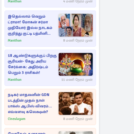
ராசிகள்!
Manithan
4 மணி நேரம் முன்
இதெல்லாம் வெறும்
ட்ராமா! மோகன் சர்மா
முதியோர் இல்ல நாடகம்
குறித்து குட்டி பத்மினி
பரபரப்பு பேட்டி
Manithan
8 மணி நேரம் முன்
18 ஆண்டுகளுக்குப் பிறகு
சூரியன்- கேது அரிய
சேர்க்கை: அதிர்ஷ்டம்
பெறும் 3 ராசிகள்!
Manithan
11 மணி நேரம் முன்
நடிகர் மாதவனின் GDN
படத்தின் முதல் நாள்
பாக்ஸ் ஆபிஸ் விவரம்...
எவ்வளவு கலெக்ஷன்?
Cineulagam
8 மணி நேரம் முன்