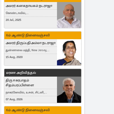
அமரர் கனகநாயகம் நடராஜா
கோண்டாவில்,
புன்னாலைக்கட்டுவன், சவுதி
20 Jul, 2025
அரேபியா, Saudi Arabia, ஜேர்மனி,
Germany, Brampton, Canada
6ம் ஆண்டு நினைவஞ்சலி
அமரர் திருப்பதிஅம்மா நடராஜா
துன்னாலை மத்தி, New Jersey,
United States, Toronto, Canada
15 Aug, 2020
மரண அறிவித்தல்
திரு ஈசுரபாதம்
சிதம்பரப்பிள்ளை
நாகர்கோவில், உசன், சிட்னி,
Australia
07 Aug, 2026
6ம் ஆண்டு நினைவஞ்சலி