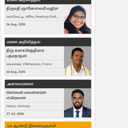
திருமதி ஞானேஸ்வரி வஜிரா
வல்வெட்டி, Jaffna, Newbury Park,
United Kingdom
04 Aug, 2026
மரண அறிவித்தல்
திரு கனகரெத்தினம்
பத்மநாதன்
மல்லாகம், Villetaneuse, France
02 Aug, 2026
அகாலமரணம்
செல்வன் வலன்ரைன்
ஸ்ரெவான்
Hamm, Germany
27 Jul, 2026
1ம் ஆண்டு நினைவஞ்சலி