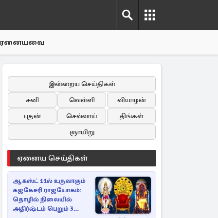
ஏனையவை
இன்றைய செய்திகள்
சனி
வெள்ளி
வியாழன்
புதன்
செவ்வாய்
திங்கள்
ஞாயிறு
ஏனைய செய்திகள்
ஆகஸ்ட் 11ல் உருவாகும்
கஜகேசரி ராஜயோகம்:
தொழில் நிலையில்
அதிர்ஷ்டம் பெறும் 3