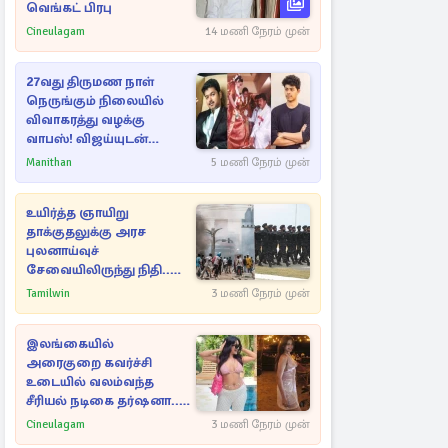
வெங்கட் பிரபு
Cineulagam
14 மணி நேரம் முன்
27வது திருமண நாள்
நெருங்கும் நிலையில்
விவாகரத்து வழக்கு
வாபஸ்! விஜய்யுடன்
மீண்டும் இணைவாரா?
Manithan
5 மணி நேரம் முன்
உயிர்த்த ஞாயிறு
தாக்குதலுக்கு அரச
புலனாய்வுச்
சேவையிலிருந்து நிதி..
வெளியான அதிர்ச்சி
Tamilwin
3 மணி நேரம் முன்
தகவல்!
இலங்கையில்
அரைகுறை கவர்ச்சி
உடையில் வலம்வந்த
சீரியல் நடிகை தர்ஷனா...
அவரே வெளியிட்ட
Cineulagam
3 மணி நேரம் முன்
வீடியோ