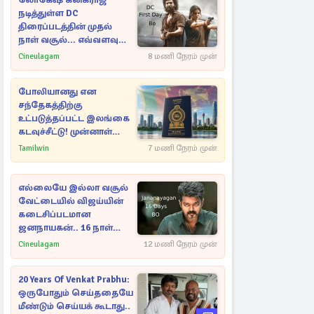
லோகேஷ் கனகராஜ்
நடித்துள்ள DC
திரைப்படத்தின் முதல்
நாள் வசூல்... எவ்வளவு
தெரியுமா?
Cineulagam
8 மணி நேரம் முன்
போலியானது என
சந்தேகத்திற்கு
உட்படுத்தப்பட்ட இலங்கை
கடவுச்சீட்டு! முன்னாள்
எம்.பிக்கு
Tamilwin
7 மணி நேரம் முன்
பிரித்தானியாவில் ஏற்பட்ட
சிக்கல்
எல்லையே இல்லா வசூல்
வேட்டையில் விஜய்யின்
கடைசிப்படமான
ஜனநாயகன்.. 16 நாள்
பாக்ஸ் ஆபிஸ்
Cineulagam
12 மணி நேரம் முன்
20 Years Of Venkat Prabhu:
ஒருபோதும் செய்ததையே
மீண்டும் செய்யக் கூடாது..