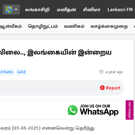
லங்காசிறி
மனிதன்
சினிமா
Lankasri FM
ஆன்மீகம்
தொழிநுட்பம்
வணிகம்
வாழ்க்கைமுறை
க விலை.., இலங்கையின் இன்றைய
ld Rates
Gold
a year ago
Report
விளம்பரம்
ம் (03-06-2025) என்னவென்று தெரிந்து